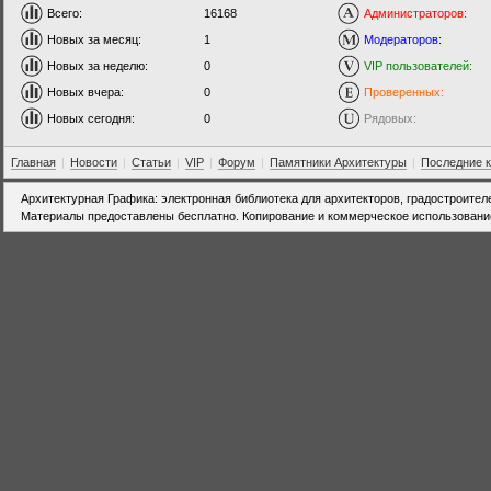
Всего:
16168
Администраторов:
Новых за месяц:
1
Модераторов:
Новых за неделю:
0
VIP пользователей:
Новых вчера:
0
Проверенных:
Новых сегодня:
0
Рядовых:
Главная
|
Новости
|
Статьи
|
VIP
|
Форум
|
Памятники Архитектуры
|
Последние 
Архитектурная Графика: электронная библиотека для архитекторов, градостроител
Материалы предоставлены бесплатно. Копирование и коммерческое использовани