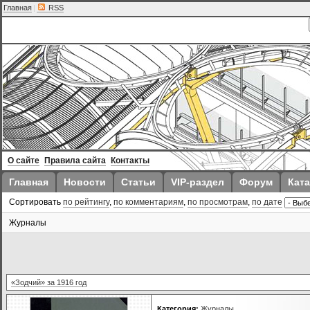
Главная
|
RSS
О сайте
Правила сайта
Контакты
Главная
Новости
Статьи
VIP-раздел
Форум
Ката
Сортировать
по рейтингу
,
по комментариям
,
по просмотрам
,
по дате
Журналы
«Зодчий» за 1916 год
Категория:
Журналы