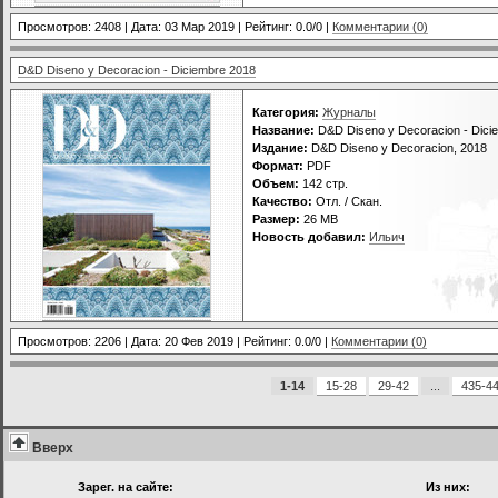
Просмотров: 2408 | Дата:
03 Мар 2019
| Рейтинг: 0.0/0 |
Комментарии (0)
D&D Diseno y Decoracion - Diciembre 2018
Категория:
Журналы
Название:
D&D Diseno y Decoracion - Dici
Издание:
D&D Diseno y Decoracion, 2018
Формат:
PDF
Объем:
142 стр.
Качество:
Отл. / Скан.
Размер:
26 МВ
Новость добавил:
Ильич
Просмотров: 2206 | Дата:
20 Фев 2019
| Рейтинг: 0.0/0 |
Комментарии (0)
1-14
15-28
29-42
...
435-4
Вверх
Зарег. на сайте:
Из них: