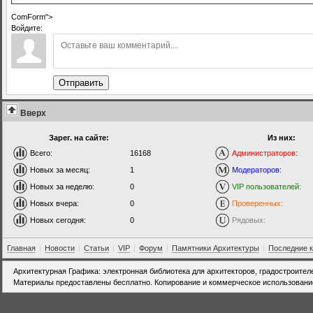
ComForm">
Войдите:
Отправить
Вверх
Зарег. на сайте:
Из них:
Всего:
16168
Администраторов:
Новых за месяц:
1
Модераторов:
Новых за неделю:
0
VIP пользователей:
Новых вчера:
0
Проверенных:
Новых сегодня:
0
Рядовых:
Главная
|
Новости
|
Статьи
|
VIP
|
Форум
|
Памятники Архитектуры
|
Последние 
Архитектурная Графика: электронная библиотека для архитекторов, градостроител
Материалы предоставлены бесплатно. Копирование и коммерческое использовани