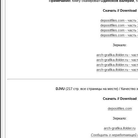
Примечание:
Книгу сканировал
Одиноков Валерий
, 
Скачать // Download
depositfiles.com - часть 
depositfiles.com - часть 
depositfiles.com - часть 
depositfiles.com - часть 
Зеркало:
arch-grafika.ifolder.ru - час
arch-grafika.ifolder.ru - час
arch-grafika.ifolder.ru - час
arch-grafika.ifolder.ru - час
DJVU
(217 стр. все страницы на месте) / Качество
Скачать // Download
depositfiles.com
Зеркало:
arch-grafika.ifolder.ru
Сообщить о неработающей 