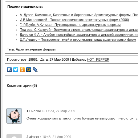
Похожие материалы:
А. Дуров. Каменные, Кирпичные и Деревянные Архитектурные формы. По
И.Б.Михаловский - Теория классических архитектурных форм (2006)
Г.-Р.Грубе, А.Кучмар - Путеводитель по архитектурным формам
Под ред. С.Кэлоуэй - Элементы стиля: энциклопедия архитектурных дета
Данилов Ф.А. - Альбом простейших архитектурных деталей деревянных и
Е.П.Лециус - Построение теней и перспективы ряда архитектурных форм
Теги:
Архитектурные формы
Просмотров: 19981 | Дата: 27 Мар 2009 | Добавил:
HOT_PEPPER
Комментарии (6)
1
Пчёлкин
• 17:23, 27 Мар 2009
Очень хорошая книга ,таких точно больше не выпускают ,чего стоят
2
alexxx
• 10:48, 21 Апр 2009