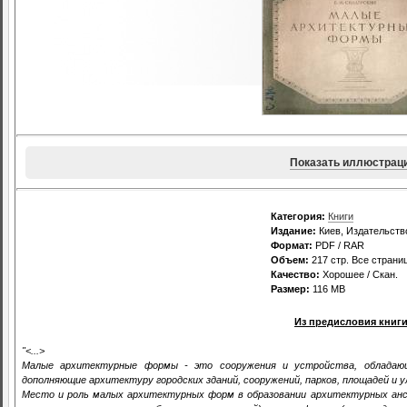
Показать иллюстрац
Категория:
Книги
Издание:
Киев, Издательств
Формат:
PDF / RAR
Объем:
217 стр. Все страни
Качество:
Хорошее / Скан.
Размер:
116 MB
Из предисловия книги
"<...>
Малые архитектурные формы - это сооружения и устройства, обладаю
дополняющие архитектуру городских зданий, сооружений, парков, площадей и 
Место и роль малых архитектурных форм в образовании архитектурных анса