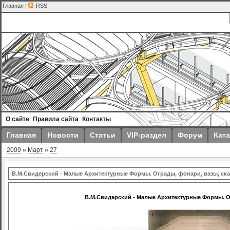
Главная
|
RSS
О сайте
Правила сайта
Контакты
Главная
Новости
Статьи
VIP-раздел
Форум
Ката
2009
»
Март
»
27
В.М.Свидерский - Малые Архитектурные Формы. Ограды, фонари, вазы, ск
В.М.Свидерский - Малые Архитектурные Формы. О