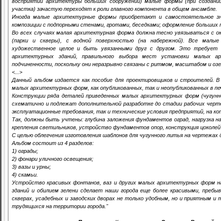
восприятии архитектуры больших сооружений) малые формы (при создании
участка) зачастую переходят к роли главного компонента в общем ансамбле.
Иногда малые архитектурные формы приобретают и самостоятельное зн
композиции с подпорными стенами, гротами, беседками; оформление больших п
Во всех случаях малая архитектурная форма должна тесно увязываться с ок
(парки и скверы), с водной поверхностью (на набережной). Все мал
художественное целое и быть увязанными друг с другом. Это требует
архитектурных зданий, правильного выбора мест установки малых 
подчиненности, поскольку они неразрывно связаны с ритмом, масштабом и озе
<...>
Данный альбом издается как пособие для проектировщиков и строителей. 
малых архитектурных форм, как опубликованных, так и неопубликованных в пе
Конструкции ряда деталей приведенных малых архитектурных форм (чугунно
схематично и подлежат дополнительной разработке до стадии рабочих черт
эксплуатационные требования, так и технические условия предприятий, на к
Так, должны быть учтены: глубина заложения фундаментов оград, нагрузка н
крепления светильников, устройство фундаментов опор, конструкция цоколей и
С целью облегчения изготовления шаблонов для чугунного литья на чертежах
Альбом состоит из 4 разделов:
1) ограды;
2) фонари уличного освещения;
3) вазы и урны;
4) скамьи.
Устройство красивых фонтанов, ваз и других малых архитектурных форм на
зданий и обилием зелени сделает наши города еще более красивыми, пребыва
скверах, усадебных и заводских дворах не только удобным, но и приятным
трудящихся на территории города."