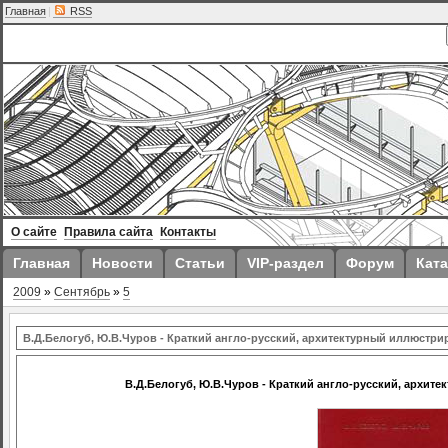
Главная
|
RSS
О сайте
Правила сайта
Контакты
Главная
Новости
Статьи
VIP-раздел
Форум
Ката
2009
»
Сентябрь
»
5
В.Д.Белогуб, Ю.В.Чуров - Краткий англо-русский, архитектурный иллюстр
В.Д.Белогуб, Ю.В.Чуров - Краткий англо-русский, архи