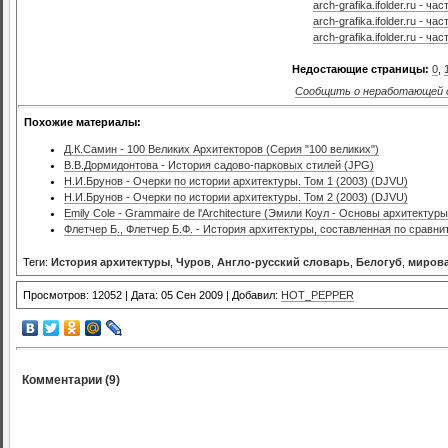
arch-grafika.ifolder.ru - час
arch-grafika.ifolder.ru - час
arch-grafika.ifolder.ru - час
Недостающие страницы:
0
,
Сообщить о неработающей 
Похожие материалы:
Д.К.Самин - 100 Великих Архитекторов (Серия "100 великих")
В.В.Дормидонтова - История садово-парковых стилей (JPG)
Н.И.Брунов - Очерки по истории архитектуры. Том 1 (2003) (DJVU)
Н.И.Брунов - Очерки по истории архитектуры. Том 2 (2003) (DJVU)
Emily Cole - Grammaire de l'Architecture (Эмили Коул - Основы архитектуры
Флетчер Б., Флетчер Б.Ф. - История архитектуры, составленная по сравни
Теги:
История архитектуры
,
Чуров
,
Англо-русский словарь
,
Белогуб
,
мирова
Просмотров: 12052 | Дата: 05 Сен 2009 | Добавил:
HOT_PEPPER
Комментарии (9)