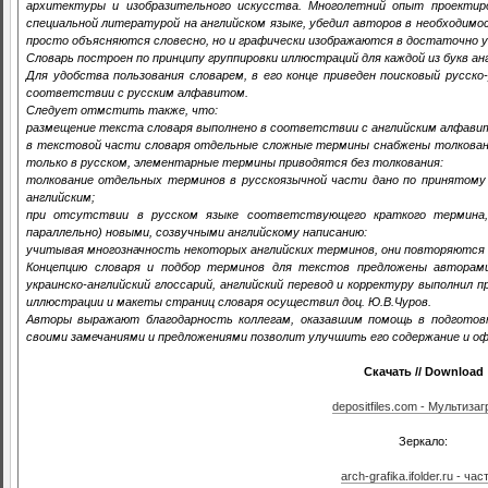
архитектуры и изобразительного искусства. Многолетний опыт проекти
специальной литературой на английском языке, убедил авторов в необходимо
просто объясняются словесно, но и графически изображаются в достаточно 
Словарь построен по принципу группировки иллюстраций для каждой из букв ан
Для удобства пользования словарем, в его конце приведен поисковый русско
соответствии с русским алфавитом.
Следует отмстить также, что:
размещение текста словаря выполнено в соответствии с английским алфави
в текстовой части словаря отдельные сложные термины снабжены толковани
только в русском, элементарные термины приводятся без толкования:
толкование отдельных терминов в русскоязычной части дано по принятому 
английским;
при отсутствии в русском языке соответствующего краткого термина,
параллельно) новыми, созвучными английскому написанию:
учитывая многозначность некоторых английских терминов, они повторяются в
Концепцию словаря и подбор терминов для текстов предложены авторами
украинско-английский глоссарий, английский перевод и корректуру выполнил 
иллюстрации и макеты страниц словаря осуществил доц. Ю.В.Чуров.
Авторы выражают благодарность коллегам, оказавшим помощь в подготовк
своими замечаниями и предложениями позволит улучшить его содержание и оф
Скачать // Download
depositfiles.com - Мультизаг
Зеркало:
arch-grafika.ifolder.ru - час