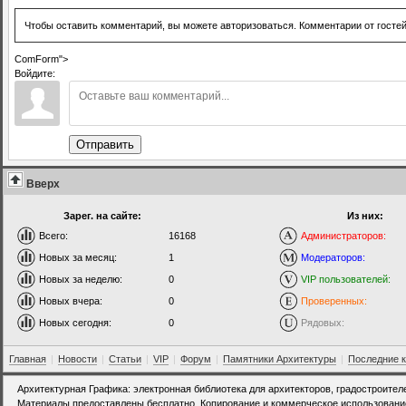
Чтобы оставить комментарий, вы можете авторизоваться. Комментарии от госте
ComForm">
Войдите:
Отправить
Вверх
Зарег. на сайте:
Из них:
Всего:
16168
Администраторов:
Новых за месяц:
1
Модераторов:
Новых за неделю:
0
VIP пользователей:
Новых вчера:
0
Проверенных:
Новых сегодня:
0
Рядовых:
Главная
|
Новости
|
Статьи
|
VIP
|
Форум
|
Памятники Архитектуры
|
Последние 
Архитектурная Графика: электронная библиотека для архитекторов, градостроител
Материалы предоставлены бесплатно. Копирование и коммерческое использовани