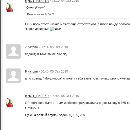
6
HOT_PEPPER
• 23:19, 04 Окт 2010
Quote
(
Катрин
)
Вам только 165ю?
Её, и посмотреть какие может еще отсутствуют, я имею ввиду обложка
"корки до корки"
7
Катрин
• 00:14, 05 Окт 2010
педант) я тоже такое люблю)
8
Катрин
• 00:40, 05 Окт 2010
а по поводу "Молдулора" я тоже у себя заметила, только кто-то уже за
9
HOT_PEPPER
• 00:53, 05 Окт 2010
Объявление:
Катрин
нам любезно предоставила недостающую 165-ю ст
в новость.
Ну и на всякий случай здесь:
0
,
165
,
250