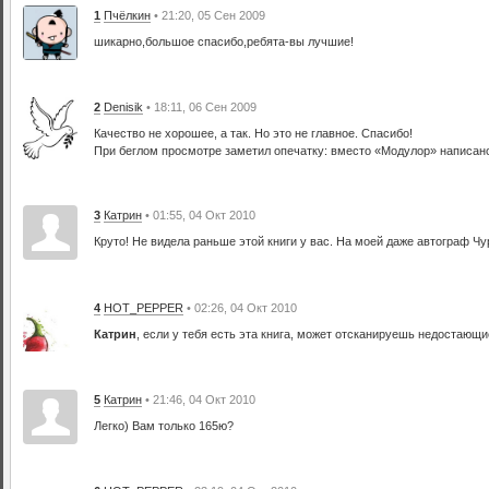
1
Пчёлкин
• 21:20, 05 Сен 2009
шикарно,большое спасибо,ребята-вы лучшие!
2
Denisik
• 18:11, 06 Сен 2009
Качество не хорошее, а так. Но это не главное. Спасибо!
При беглом просмотре заметил опечатку: вместо «Модулор» написано
3
Катрин
• 01:55, 04 Окт 2010
Круто! Не видела раньше этой книги у вас. На моей даже автограф Ч
4
HOT_PEPPER
• 02:26, 04 Окт 2010
Катрин
, если у тебя есть эта книга, может отсканируешь недостаю
5
Катрин
• 21:46, 04 Окт 2010
Легко) Вам только 165ю?