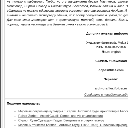
не только с шедеврами Гауди, но и с творениями других Мастеров, украс
Монтанер, Энрико Саньер и Бонавентура Бассегода, Иоахим Кодина и Хосе В
сближает не только общность времени и места - все они мастера Ар Нуво. И 
внимании не только экстерьеру здания, но к всему сооружению в целом,"an gen
Для всех этих мастеров нет в архитектуре мелочей, есть детали. Важные
портал, перила лестницы или дверная ручка - важно и значимо всё!
Дополнительная информ
Художник-фотограф: Melba L
ISBN: 0-8478-2220-6
Язык: english
Скачать // Download
depositfiles.com
Зеркало:
arch-grafika.ifolder.ru
Сообщить о неработающей 
Похожие материалы:
Мировые сокровища культуры. 3 серия. Антонио Гауди: архитектор в Барс
Rainer Zerbst - Antoni Gaudi i Cornet: une vie en architeсture
Сирлот Хуан-Эдуардо - Гауди. Введение в его архитектуру
Мария Антониетта Криппа - Антонио Гауди (1852-1926). О влиянии природ