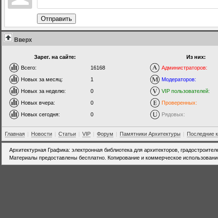
Отправить
Вверх
Зарег. на сайте:
Из них:
Всего:
16168
Администраторов:
Новых за месяц:
1
Модераторов:
Новых за неделю:
0
VIP пользователей:
Новых вчера:
0
Проверенных:
Новых сегодня:
0
Рядовых:
Главная
|
Новости
|
Статьи
|
VIP
|
Форум
|
Памятники Архитектуры
|
Последние 
Архитектурная Графика: электронная библиотека для архитекторов, градостроител
Материалы предоставлены бесплатно. Копирование и коммерческое использовани