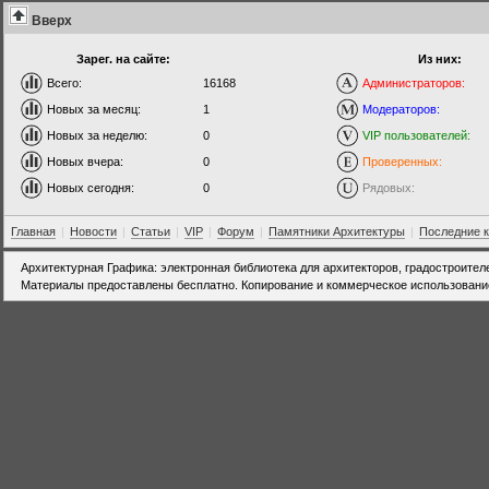
Вверх
Зарег. на сайте:
Из них:
Всего:
16168
Администраторов:
Новых за месяц:
1
Модераторов:
Новых за неделю:
0
VIP пользователей:
Новых вчера:
0
Проверенных:
Новых сегодня:
0
Рядовых:
Главная
|
Новости
|
Статьи
|
VIP
|
Форум
|
Памятники Архитектуры
|
Последние 
Архитектурная Графика: электронная библиотека для архитекторов, градостроител
Материалы предоставлены бесплатно. Копирование и коммерческое использовани