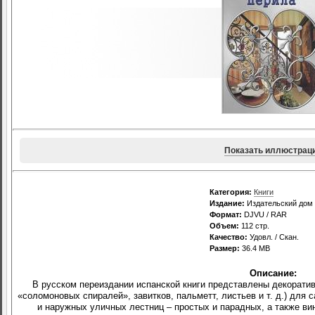
Показать иллюстрац
Категория:
Книги
Издание:
Издательский дом 
Формат:
DJVU / RAR
Объем:
112 стр.
Качество:
Удовл. / Скан.
Размер:
36.4 MB
Описание:
В русском переиздании испанской книги представлены декоратив
«соломоновых спиралей», завитков, пальметт, листьев и т. д.) дл
и наружных уличных лестниц – простых и парадных, а также в