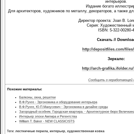
интерьеров.
Издание богато иллюстри
Для архитекторов, художников по металлу, декораторов, а также дл
Директор проекта: Joan B. Lore
Серия: Художественный 
ISBN: 5-322-00280-
Скачать // Downloa
http://depositfiles.com/files
Зеркало:
http://arch-grafika.ifolder.r
Сообщить о неработающей 
Похожие материалы:
Балконы, окна, решетки
В.Ф.Рунге - Эргономика и оборудование интерьера
В.Ф.Рунге, Ю.П.Манусевич - Эргономика в дизайне среды
Загородный особняк. Городская квартира. - Архитектурное бюро Величкин
Интерьер эпохи Ампира и Регентства
William T. Baker - NEW CLASSICISTS
Теги:
лестничные перила
,
интерьер
,
художественная ковка