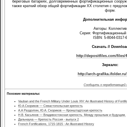
береговых батареях, долговременных фортификационных сооруже
также краткий обзор общей фортификации ХХ столетия с предл
форм.
Дополнительная инфор
Авторы: Коллектив
Серия: Фортификационный 
ISBN: 5-8044-0317-
Скачать // Downloa
http://depositfiles.com/files
Зеркало:
http://arch-grafika.ifolder.r
Сообщить о неработающей 
Похожие материалы:
Vauban and the French Military Under Louis XIV: An Illustrated History of Fortifi
Ю.А.Скориков — Севастопольская крепость
А.А Раздолгин, Ю.А. Скориков — Кронштадтская крепость
Н.В. Касьянов — Владивостокская крепость. Между прошлым и будущим.
Дальнаука — Крепость Россия - выпуск 2
French Fortifications, 1715-1815 - An Illustrated History