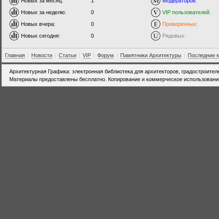
Новых за месяц:
1
Модераторов:
Новых за неделю:
0
VIP пользователей:
Новых вчера:
0
Проверенных:
Новых сегодня:
0
Рядовых:
Главная
|
Новости
|
Статьи
|
VIP
|
Форум
|
Памятники Архитектуры
|
Последние 
Архитектурная Графика: электронная библиотека для архитекторов, градостроител
Материалы предоставлены бесплатно. Копирование и коммерческое использовани