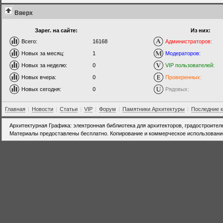
Вверх
Зарег. на сайте:
Из них:
Всего:
16168
Администраторов:
Новых за месяц:
1
Модераторов:
Новых за неделю:
0
VIP пользователей:
Новых вчера:
0
Проверенных:
Новых сегодня:
0
Рядовых:
Главная
|
Новости
|
Статьи
|
VIP
|
Форум
|
Памятники Архитектуры
|
Последние 
Архитектурная Графика: электронная библиотека для архитекторов, градостроител
Материалы предоставлены бесплатно. Копирование и коммерческое использовани