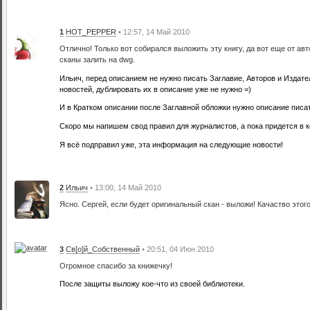
1
HOT_PEPPER
• 12:57, 14 Май 2010
Отлично! Только вот собирался выложить эту книгу, да вот еще от ав
сканы залить на dwg.
Ильич, перед описанием не нужно писать Заглавие, Авторов и Издате
новостей, дублировать их в описание уже не нужно =)
И в Кратком описании после Заглавной обложки нужно описание писат
Скоро мы напишем свод правил для журналистов, а пока придется в 
Я всё подправил уже, эта информация на следующие новости!
2
Ильич
• 13:00, 14 Май 2010
Ясно. Сергей, если будет оригинальный скан - выложи! Качаство этого,
3
Св[о]й_Собственный
• 20:51, 04 Июн 2010
Огромное спасибо за книжечку!
После защиты выложу кое-что из своей библиотеки.