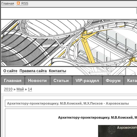
Главная
|
RSS
О сайте
Правила сайта
Контакты
Главная
Новости
Статьи
VIP-раздел
Форум
Ката
2010
»
Май
»
14
Архитектору-проектировщику. М.В.Комский, М.Х.Писков - Аэровокзалы
Архитектору-проектировщику. М.В.Комский, М