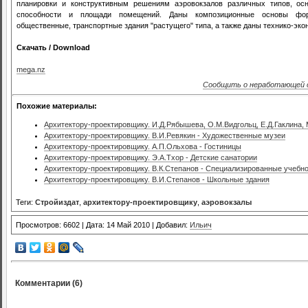
планировки и конструктивным решениям аэровокзалов различных типов, ос
способности и площади помещений. Даны композиционные основы фор
общественные, транспортные здания "растущего" типа, а также даны технико-эко
Скачать / Download
mega.nz
Сообщить о неработающей 
Похожие материалы:
Архитектору-проектировщику. И.Д.Рябышева, О.М.Видгольц, Е.Д.Гаклина, 
Архитектору-проектировщику. В.И.Ревякин - Художественные музеи
Архитектору-проектировщику. А.П.Ольхова - Гостиницы
Архитектору-проектировщику. Э.А.Тхор - Детские санатории
Архитектору-проектировщику. В.К.Степанов - Специализированные учебн
Архитектору-проектировщику. В.И.Степанов - Школьные здания
Теги:
Стройиздат
,
архитектору-проектировщику
,
аэровокзалы
Просмотров: 6602 | Дата: 14 Май 2010 | Добавил:
Ильич
Комментарии (6)