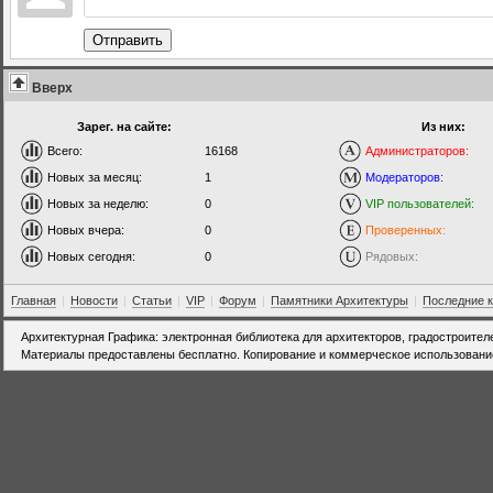
Отправить
Вверх
Зарег. на сайте:
Из них:
Всего:
16168
Администраторов:
Новых за месяц:
1
Модераторов:
Новых за неделю:
0
VIP пользователей:
Новых вчера:
0
Проверенных:
Новых сегодня:
0
Рядовых:
Главная
|
Новости
|
Статьи
|
VIP
|
Форум
|
Памятники Архитектуры
|
Последние 
Архитектурная Графика: электронная библиотека для архитекторов, градостроител
Материалы предоставлены бесплатно. Копирование и коммерческое использовани