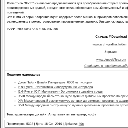
Хотя стиль "Лофт" изначально предназначался для преобразования старых про
производственных зданий, сегодня этот стиль обозначает самый популярный и
помещений.
Эта книга из серии "Хорошие идеи" содержит более 50 новых примеров современн
размещаемых в реконструированых промышленных зданиях, бывших складах, га
ISBN: 9780060847296 / 0060847298
Скачать // Download
www.arch-grafika.ifolder.
Зеркало:
www.depositfiles.com
Сообщить о неработающей 
Похожие материалы:
Джон Пайл - Дизайн Интерьеров. 6000 лет истории
В.Ф.Рунге - Эргономика и оборудование интерьера
В.Ф.Рунге, Ю.П.Манусевич - Эргономика в дизайне среды
XVIII Международный смотр-конкурс лучших дипломных проектов по архит
XIV Международный смотр-конкурс лучших дипломных проектов по архите
XVII Международный смотр-конкурс лучших дипломных проектов по архит
Теги:
архитектура
,
дизайн
,
Апартаменты
,
интерьер
,
лофт
Просмотров: 5322 | Дата: 18 Сен 2010 | Добавил:
40n