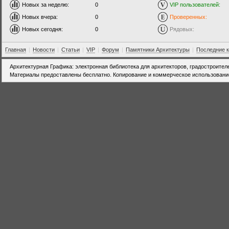
Новых за неделю:
0
VIP пользователей:
Новых вчера:
0
Проверенных:
Новых сегодня:
0
Рядовых:
Главная
|
Новости
|
Статьи
|
VIP
|
Форум
|
Памятники Архитектуры
|
Последние 
Архитектурная Графика: электронная библиотека для архитекторов, градостроител
Материалы предоставлены бесплатно. Копирование и коммерческое использовани