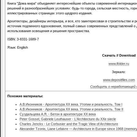
Книга "Дома мира" объединяет интереснейшие объекты современной интернацио
решений в разнообразнейших условиях: будь-то города, сельская местность, гор
иллюстрированных страницах этого щедрого издания.
Архитекторы, дизайнеры интерьера, и все, кто заинтересован в строительстве и 
источник подлинного вдохновения, полный самых современных представлений о 
использования освещения и решения пространства.
ISBN: 3-8331-1689-7
Язык: English
Скачать // Download
www.ifolder.ru
Зеркало:
www.depositfiles.com
Сообщить о неработающей 
Похожие материалы:
А.В.Иконников - Архитектура XX века. Утопии и реальность. Том I
А.В.Иконников - Архитектура XX века. Утопии и реальность. Том II
Суздальцева А.Я. - Бетон в архитектуре XX века
Peter Gossel, Gabriele Leuthauser - L'Architecture du XXe siecle
Charles Jencks - Le Corbusier and the Tragic View of Architecture
Alexander Tzonis, Liane Lefaivre — Architecture in Europe since 1968 (memory