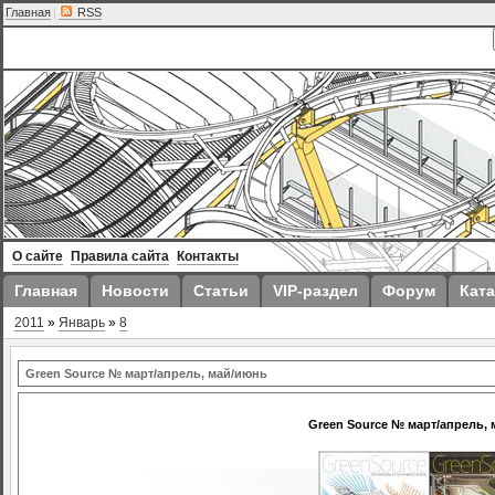
Главная
|
RSS
О сайте
Правила сайта
Контакты
Главная
Новости
Статьи
VIP-раздел
Форум
Ката
2011
»
Январь
»
8
Green Source № март/апрель, май/июнь
Green Source № март/апрель,