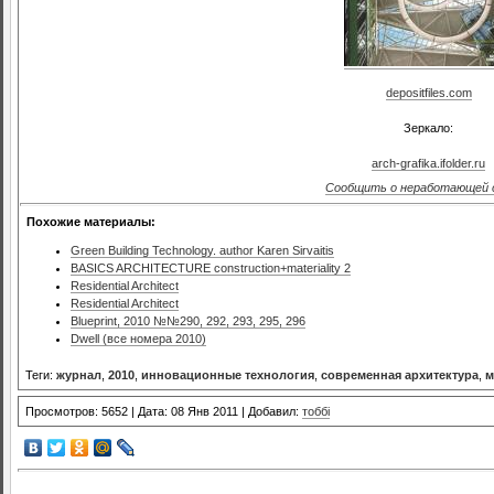
depositfiles.com
Зеркало:
arch-grafika.ifolder.ru
Сообщить о неработающей 
Похожие материалы:
Green Building Technology. аuthor Karen Sirvaitis
BASICS ARCHITECTURE construction+materiality 2
Residential Architect
Residential Architect
Blueprint, 2010 №№290, 292, 293, 295, 296
Dwell (все номера 2010)
Теги:
журнал
,
2010
,
инновационные технология
,
современная архитектура
,
м
Просмотров: 5652 | Дата: 08 Янв 2011 | Добавил:
тоббі