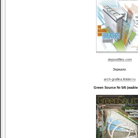
depositfiles.com
Зеркало:
arch-grafika.ifolder.ru
Green Source № 5/6 (май/