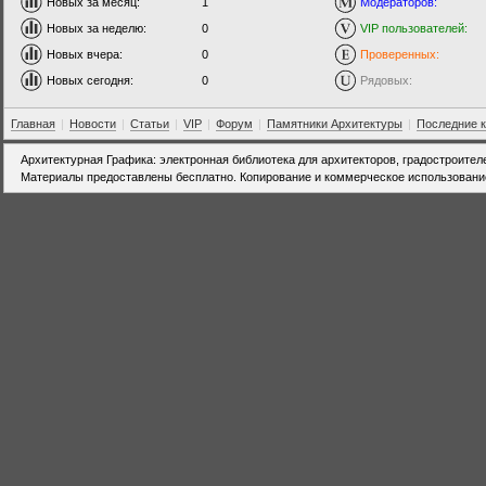
Новых за месяц:
1
Модераторов:
Новых за неделю:
0
VIP пользователей:
Новых вчера:
0
Проверенных:
Новых сегодня:
0
Рядовых:
Главная
|
Новости
|
Статьи
|
VIP
|
Форум
|
Памятники Архитектуры
|
Последние 
Архитектурная Графика: электронная библиотека для архитекторов, градостроител
Материалы предоставлены бесплатно. Копирование и коммерческое использовани