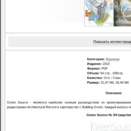
Показать иллюстрац
Категория:
Журналы
Издание:
2010
Формат:
PDF
Объем:
94 стр., 108стр.
Качество:
Отл. / Скан
Размер:
31,97 Мб, 36,46 Мб
Описание
Green Source - является наиболее полным руководством по проектированию
редакторами Architectural Record в партнерстве с Building Green. Каждый выпуск
Green Source № 3/4 (март/а