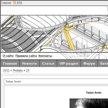
Главная
|
RSS
О сайте
Правила сайта
Контакты
Главная
Новости
Статьи
VIP-раздел
Форум
Ката
2011
»
Январь
»
10
Tadao Ando
Tadao Ando