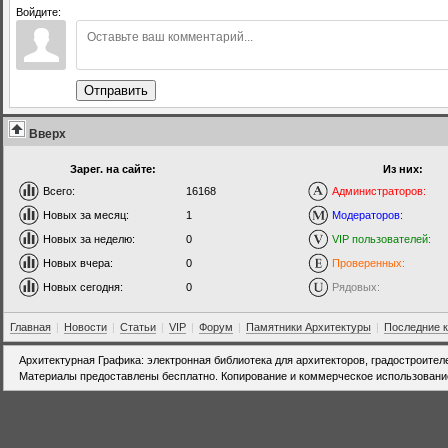
Войдите:
Отправить
Вверх
Зарег. на сайте:
Из них:
Всего:
16168
Администраторов:
Новых за месяц:
1
Модераторов:
Новых за неделю:
0
VIP пользователей:
Новых вчера:
0
Проверенных:
Новых сегодня:
0
Рядовых:
Главная
|
Новости
|
Статьи
|
VIP
|
Форум
|
Памятники Архитектуры
|
Последние 
Архитектурная Графика: электронная библиотека для архитекторов, градостроител
Материалы предоставлены бесплатно. Копирование и коммерческое использовани