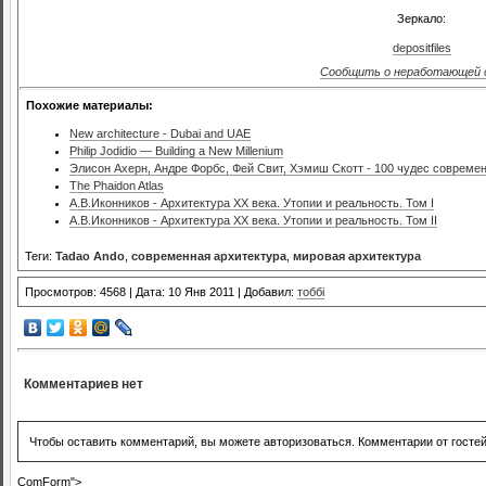
Зеркало:
depositfiles
Сообщить о неработающей 
Похожие материалы:
New architecture - Dubai and UAE
Philip Jodidio — Building a New Millenium
Элисон Ахерн, Андре Форбс, Фей Свит, Хэмиш Скотт - 100 чудес совреме
The Phaidon Atlas
А.В.Иконников - Архитектура XX века. Утопии и реальность. Том I
А.В.Иконников - Архитектура XX века. Утопии и реальность. Том II
Теги:
Tadao Ando
,
современная архитектура
,
мировая архитектура
Просмотров: 4568 | Дата: 10 Янв 2011 | Добавил:
тоббі
Комментариев нет
Чтобы оставить комментарий, вы можете авторизоваться. Комментарии от госте
ComForm">