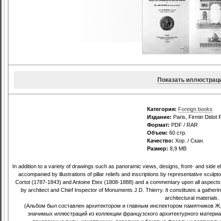
Показать иллюстрац
Категория:
Foreign books
Издание:
Paris, Firmin Didot 
Формат:
PDF / RAR
Объем:
60 стр.
Качество:
Хор. / Скан.
Размер:
8,9 МВ
In addition to a variety of drawings such as panoramic views, designs, front- and side el
accompanied by illustrations of pillar reliefs and inscriptions by representative sculp
Cortot (1787-1843) and Antoine Etex (1808-1888) and a commentary upon all aspects 
by architect and Chief Inspector of Monuments J.D. Thierry. It constitutes a gathering o
architectural materials.
(Альбом был составлен архитектором и главным инспектором памятников Ж.
значимых иллюстраций из коллекции французского архитектурного материал