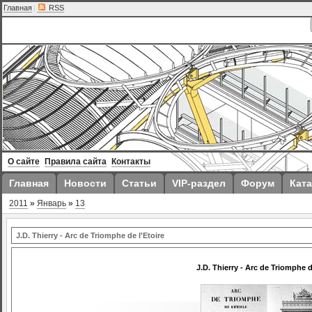
Главная
|
RSS
О сайте
Правила сайта
Контакты
Главная
Новости
Статьи
VIP-раздел
Форум
Ката
2011
»
Январь
»
13
J.D. Thierry - Arc de Triomphe de l'Etoire
J.D. Thierry - Arc de Triomphe d