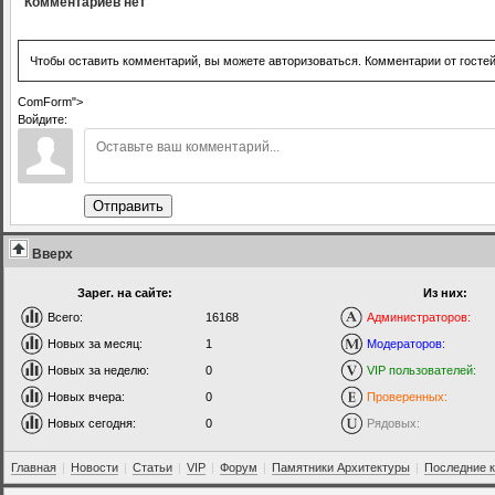
Комментариев нет
Чтобы оставить комментарий, вы можете авторизоваться. Комментарии от госте
ComForm">
Войдите:
Отправить
Вверх
Зарег. на сайте:
Из них:
Всего:
16168
Администраторов:
Новых за месяц:
1
Модераторов:
Новых за неделю:
0
VIP пользователей:
Новых вчера:
0
Проверенных:
Новых сегодня:
0
Рядовых:
Главная
|
Новости
|
Статьи
|
VIP
|
Форум
|
Памятники Архитектуры
|
Последние 