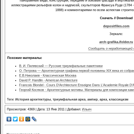
панорамные виды, конструкции, передние и боковые фасады и вертикальн
иллюстрациями рельефов колон и надписей, скульпторов Франсуа Руде (1784 -1
1888) и комментариями по всем аспектам строите
Скачать // Download
depositfiles.com
Зеркало:
arch-grafika.ifolder.ru
Сообщить о неработающей 
Похожие материалы:
В. И. Пилявский — Русские триумфальные памятники
О. Петрова — Архитектурная графика первой половины XIX века из собра
Е.В.Николаев - Классическая Москва
David P. Handlin - American Architecture
Francois Blondel - Cours D'Architecture Enseigne Dans L'Academie Royale D'A
Георгий Косяков - Архитектурные мотивы. Материалы для композиции ка
Теги:
История архитектуры
,
триумфальная арка
,
ампир
,
арка
,
классицизм
Просмотров: 4369 | Дата: 13 Янв 2011 | Добавил:
Ильич