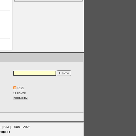
RSS
О сайте
Контакты
— [Б.м.], 2008—2026.
рещены.