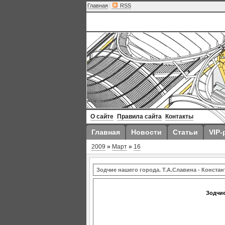
Главная
|
RSS
О сайте
Правила сайта
Контакты
Главная
Новости
Статьи
VIP-
2009
»
Март
»
16
Зодчие нашего города. Т.А.Славина - Констан
Зодчие