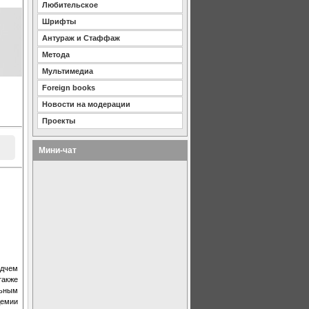
Любительское
Шрифты
Антураж и Стаффаж
Метода
Мультимедиа
Foreign books
Новости на модерации
Проекты
Мини-чат
одчем
также
льным
демии