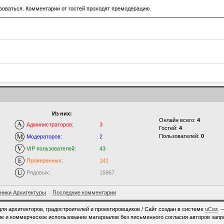
зоваться. Комментарии от гостей проходят премодерацию.
Из них:
Онлайн всего:
4
Администраторов:
3
Гостей:
4
Пользователей:
0
Модераторов:
2
VIP пользователей:
43
Проверенных:
141
Рядовых:
15967
ники Архитектуры
|
Последние комментарии
для архитекторов, градостроителей и проектировщиков /
Сайт создан в системе
uCoz
. 
е и коммерческое использование материалов без письменного согласия авторов зап