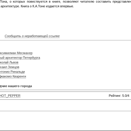
Тона, о которых повествуется в книге, позволяют читателю составить представле
 архитектуре. Книга о К.А.Тоне издается впервые.
Сообщить о неработающей ссылке
Максимилиан Месмахер
вый архитектор Петербурга
иколай Львов
ихаил Земцов
Антонио Ринальди
Джакомо Кваренги
дчие нашего города
HOT_PEPPER
Рейтинг: 5.0/4