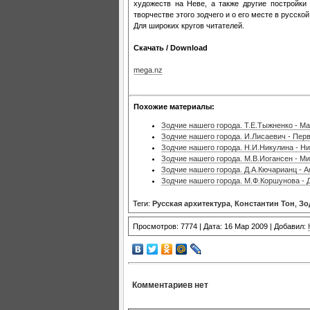
художеств на Неве, а также другие постройки 
творчестве этого зодчего и о его месте в русской
Для широких кругов читателей.
Скачать / Download
mega.nz
Похожие материалы:
Зодчие нашего города. Т.Е.Тыжненко - 
Зодчие нашего города. И.Лисаевич - Пер
Зодчие нашего города. Н.И.Никулина - Н
Зодчие нашего города. М.В.Иогансен - М
Зодчие нашего города. Д.А.Кючарианц - 
Зодчие нашего города. М.Ф.Коршунова - 
Теги:
Русская архитектура
,
Константин Тон
,
Зо
Просмотров: 7774 | Дата: 16 Мар 2009 | Добавил:
Комментариев нет