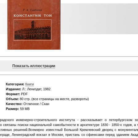
Показать иллюстрации
Категория:
Книги
Издание:
Л.: Лениздат, 1982
Формат:
PDF
Объем:
80 стр. (все страницы на месте, развороты)
Качество:
Отличное / Скан
Размер:
59 MB
радского инженерно-строительного института - рассказывает о петербургском з
о связаны поиски национальной самобытности в архитектуре 1830 - 1850-х годов, а 
уктивных решений.Всемирно известный Большой Кремлевский дворец с монумента
нграде, Ленинградский вокзал в Москве, пристань со сфинксами перед зданием Ака