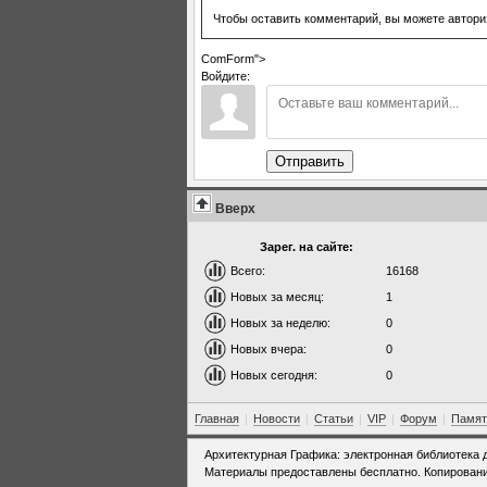
Чтобы оставить комментарий, вы можете автори
ComForm">
Войдите:
Отправить
Вверх
Зарег. на сайте:
Всего:
16168
Новых за месяц:
1
Новых за неделю:
0
Новых вчера:
0
Новых сегодня:
0
Главная
|
Новости
|
Статьи
|
VIP
|
Форум
|
Памят
Архитектурная Графика: электронная библиотека 
Материалы предоставлены бесплатно. Копировани