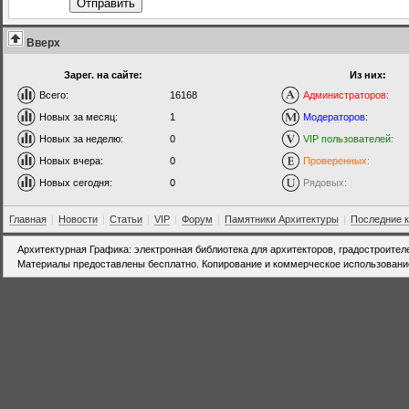
Отправить
Вверх
Зарег. на сайте:
Из них:
Всего:
16168
Администраторов:
Новых за месяц:
1
Модераторов:
Новых за неделю:
0
VIP пользователей:
Новых вчера:
0
Проверенных:
Новых сегодня:
0
Рядовых:
Главная
|
Новости
|
Статьи
|
VIP
|
Форум
|
Памятники Архитектуры
|
Последние 
Архитектурная Графика: электронная библиотека для архитекторов, градостроител
Материалы предоставлены бесплатно. Копирование и коммерческое использовани