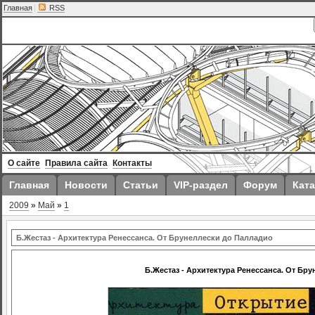
Главная
|
RSS
О сайте
Правила сайта
Контакты
Главная
Новости
Статьи
VIP-раздел
Форум
Ката
2009
»
Май
»
1
Б.Жестаз - Архитектура Ренессанса. От Брунеллески до Палладио
Б.Жестаз - Архитектура Ренессанса. От Бр