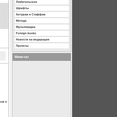
Любительское
Шрифты
Антураж и Стаффаж
Метода
Мультимедиа
Foreign books
Новости на модерации
Проекты
Мини-чат
как в