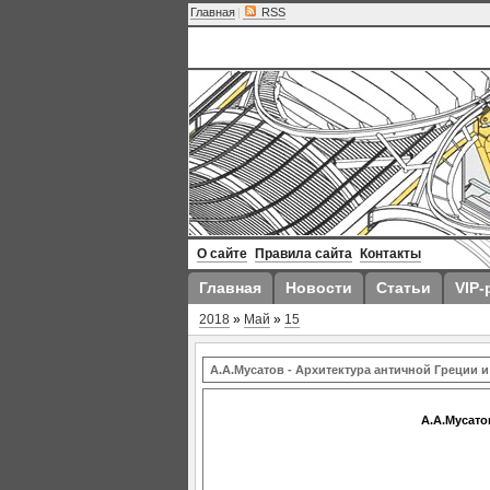
Главная
|
RSS
О сайте
Правила сайта
Контакты
Главная
Новости
Статьи
VIP-
2018
»
Май
»
15
А.А.Мусатов - Архитектура античной Греции 
А.А.Мусато