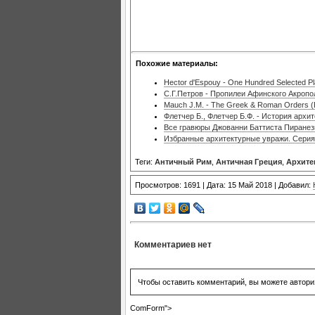
Похожие материалы:
Hector d'Espouy - One Hundred Selected Pla
С.Г.Петров - Пропилеи Афинского Акропо
Mauch J.M. - The Greek & Roman Orders 
Флетчер Б., Флетчер Б.Ф. - История архи
Все гравюры Джованни Баттиста Пиранез
Избранные архитектурные увражи. Серия
Теги:
Античный Рим
,
Античная Греция
,
Архите
Просмотров: 1691 | Дата: 15 Май 2018 | Добавил:
Комментариев нет
Чтобы оставить комментарий, вы можете автори
ComForm">