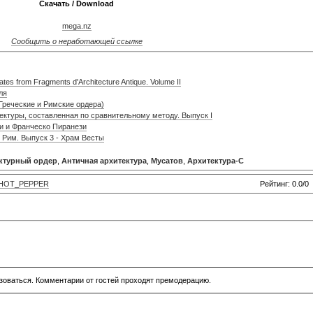
Скачать / Download
mega.nz
Сообщить о неработающей ссылке
tes from Fragments d'Architecture Antique. Volume II
ля
(Греческие и Римские ордера)
тектуры, составленная по сравнительному методу. Выпуск I
и и Франческо Пиранези
 Рим. Выпуск 3 - Храм Весты
ктурный ордер
,
Античная архитектура
,
Мусатов
,
Архитектура-С
HOT_PEPPER
Рейтинг: 0.0/0
зоваться. Комментарии от гостей проходят премодерацию.