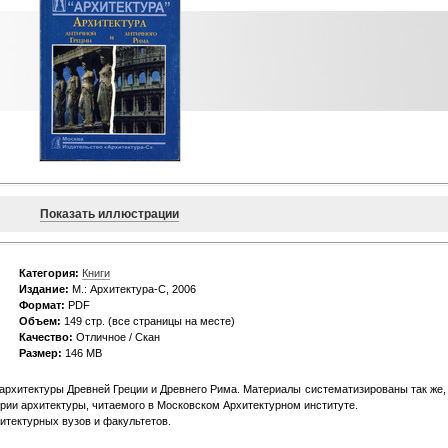
Показать иллюстрации
Категория:
Книги
Издание:
М.: Архитектура-С, 2006
Формат:
PDF
Объем:
149 стр. (все страницы на месте)
Качество:
Отличное / Скан
Размер:
146 MB
рхитектуры Древней Греции и Древнего Рима. Материалы систематизированы так же, 
рии архитектуры, читаемого в Московском Архитектурном институте.
итектурных вузов и факультетов.