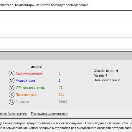
зоваться. Комментарии от гостей проходят премодерацию.
Из них:
Онлайн всего:
4
Администраторов:
3
Гостей:
4
Пользователей:
0
Модераторов:
2
VIP пользователей:
43
Проверенных:
141
Рядовых:
15967
ники Архитектуры
|
Последние комментарии
для архитекторов, градостроителей и проектировщиков /
Сайт создан в системе
uCoz
. 
е и коммерческое использование материалов без письменного согласия авторов зап