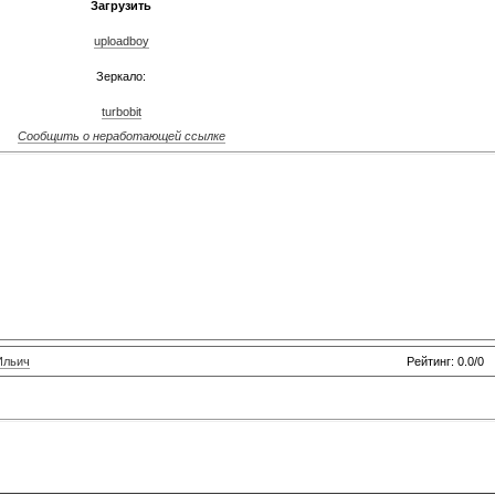
Загрузить
uploadboy
Зеркало:
turbobit
Сообщить о неработающей ссылке
Ильич
Рейтинг: 0.0/0