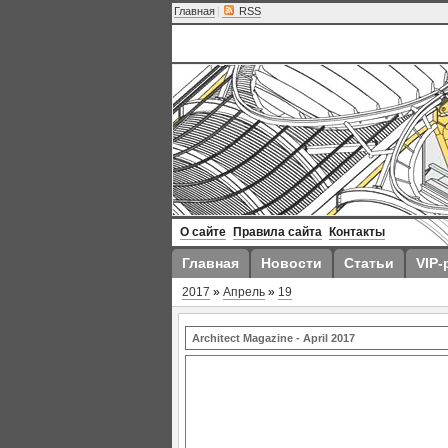
Главная
|
RSS
О сайте
Правила сайта
Контакты
Главная
Новости
Статьи
VIP-
2017
»
Апрель
»
19
Architect Magazine - April 2017