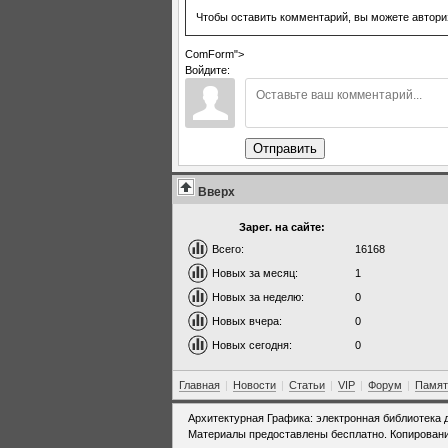
Чтобы оставить комментарий, вы можете автори
ComForm">
Войдите:
Отправить
Вверх
Зарег. на сайте:
Всего:
16168
Новых за месяц:
1
Новых за неделю:
0
Новых вчера:
0
Новых сегодня:
0
Главная
|
Новости
|
Статьи
|
VIP
|
Форум
|
Памят
Архитектурная Графика: электронная библиотека 
Материалы предоставлены бесплатно. Копировани