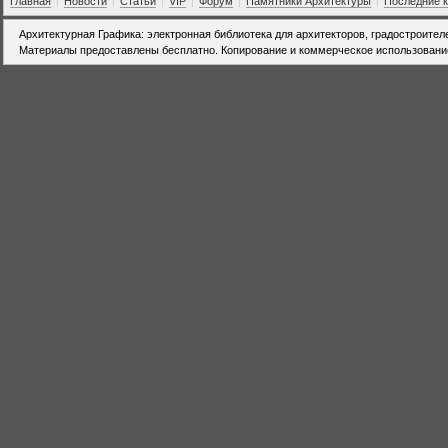
Главная
|
Новости
|
Статьи
|
VIP
|
Форум
|
Памятники Архитектуры
|
Последние 
Архитектурная Графика: электронная библиотека для архитекторов, градостроител
Материалы предоставлены бесплатно. Копирование и коммерческое использовани