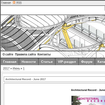
Главная
|
RSS
О сайте
Правила сайта
Контакты
Главная
Новости
Статьи
VIP-раздел
Форум
Ката
2017
»
Июнь
»
1
Architectural Record - June 2017
Architectural Record - June