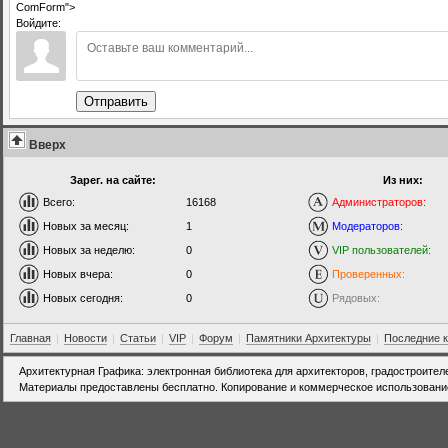
ComForm">
Войдите:
Отправить
Вверх
Зарег. на сайте:
Из них:
Всего:
16168
Администраторов:
Новых за месяц:
1
Модераторов:
Новых за неделю:
0
VIP пользователей:
Новых вчера:
0
Проверенных:
Новых сегодня:
0
Рядовых:
Главная
|
Новости
|
Статьи
|
VIP
|
Форум
|
Памятники Архитектуры
|
Последние 
Архитектурная Графика: электронная библиотека для архитекторов, градостроител
Материалы предоставлены бесплатно. Копирование и коммерческое использовани