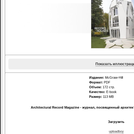
Показать иллюстрац
Издание:
McGraw-Hill
Формат:
PDF
Объем:
172 стр.
Качество:
E-book
Размер:
113 МВ
Architectural Record Magazine - журнал, посвященный архитек
Загрузить
uploadboy