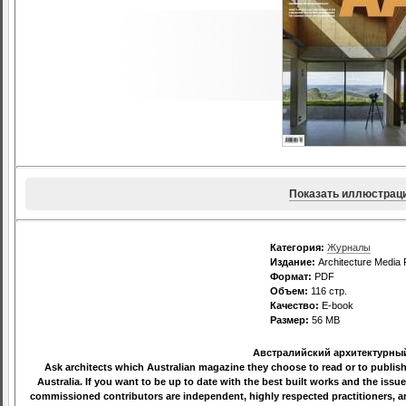
Показать иллюстрац
Категория:
Журналы
Издание:
Architecture Media 
Формат:
PDF
Объем:
116 стр.
Качество:
E-book
Размер:
56 MB
Австралийский архитектурны
Ask architects which Australian magazine they choose to read or to publish 
Australia. If you want to be up to date with the best built works and the issues
commissioned contributors are independent, highly respected practitioners, 