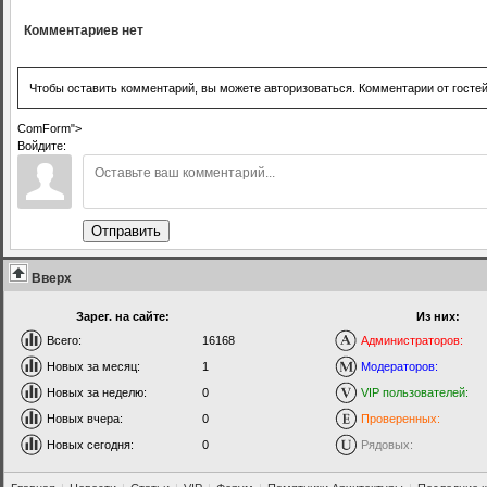
Комментариев нет
Чтобы оставить комментарий, вы можете авторизоваться. Комментарии от госте
ComForm">
Войдите:
Отправить
Вверх
Зарег. на сайте:
Из них:
Всего:
16168
Администраторов:
Новых за месяц:
1
Модераторов:
Новых за неделю:
0
VIP пользователей:
Новых вчера:
0
Проверенных:
Новых сегодня:
0
Рядовых: