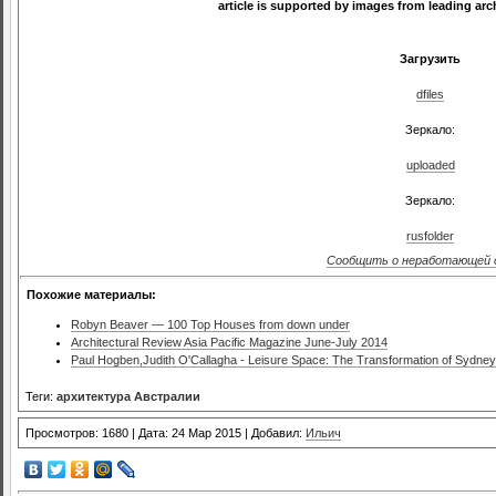
article is supported by images from leading arc
Загрузить
dfiles
Зеркало:
uploaded
Зеркало:
rusfolder
Сообщить о неработающей 
Похожие материалы:
Robyn Beaver — 100 Top Houses from down under
Architectural Review Asia Pacific Magazine June-July 2014
Paul Hogben,Judith O'Callagha - Leisure Space: The Transformation of Sydne
Теги:
архитектура Австралии
Просмотров: 1680 | Дата: 24 Мар 2015 | Добавил:
Ильич