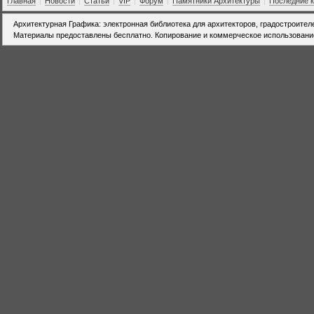
Главная
|
Новости
|
Статьи
|
VIP
|
Форум
|
Памятники Архитектуры
|
Последние 
Архитектурная Графика: электронная библиотека для архитекторов, градостроител
Материалы предоставлены бесплатно. Копирование и коммерческое использовани