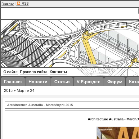
Главная
|
RSS
О сайте
Правила сайта
Контакты
Главная
Новости
Статьи
VIP-раздел
Форум
Ката
2015
»
Март
»
24
Architecture Australia - March/April 2015
Architecture Australia - March/A