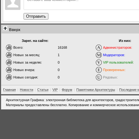
Отправить
Вверх
Зарег. на сайте:
Из них:
Всего:
16168
Администраторов:
Новых за месяц:
1
Модераторов:
Новых за неделю:
0
VIP пользователей:
Новых вчера:
0
Проверенных:
Новых сегодня:
0
Рядовых:
Главная
|
Новости
|
Статьи
|
VIP
|
Форум
|
Памятники Архитектуры
|
Последние 
Архитектурная Графика: электронная библиотека для архитекторов, градостроител
Материалы предоставлены бесплатно. Копирование и коммерческое использовани