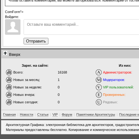
Чтобы оставить комментарий, вы можете авторизоваться. Комментарии от госте
ComForm">
Войдите:
Отправить
Вверх
Зарег. на сайте:
Из них:
Всего:
16168
Администраторов:
Новых за месяц:
1
Модераторов:
Новых за неделю:
0
VIP пользователей:
Новых вчера:
0
Проверенных:
Новых сегодня:
0
Рядовых:
Главная
|
Новости
|
Статьи
|
VIP
|
Форум
|
Памятники Архитектуры
|
Последние 
Архитектурная Графика: электронная библиотека для архитекторов, градостроител
Материалы предоставлены бесплатно. Копирование и коммерческое использовани