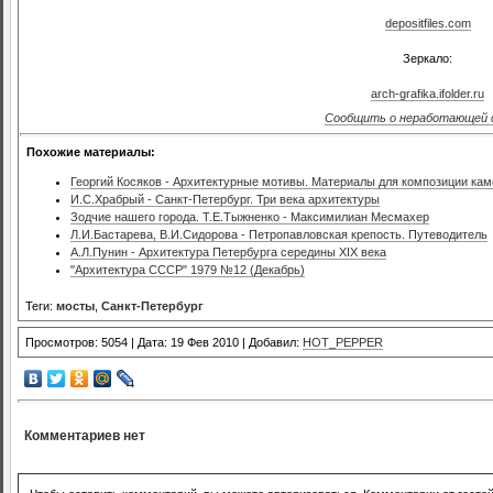
depositfiles.com
Зеркало:
arch-grafika.ifolder.ru
Сообщить о неработающей 
Похожие материалы:
Георгий Косяков - Архитектурные мотивы. Материалы для композиции ка
И.С.Храбрый - Санкт-Петербург. Три века архитектуры
Зодчие нашего города. Т.Е.Тыжненко - Максимилиан Месмахер
Л.И.Бастарева, В.И.Сидорова - Петропавловская крепость. Путеводитель
А.Л.Пунин - Архитектура Петербурга середины XIX века
"Архитектура СССР" 1979 №12 (Декабрь)
Теги:
мосты
,
Санкт-Петербург
Просмотров: 5054 | Дата: 19 Фев 2010 | Добавил:
HOT_PEPPER
Комментариев нет