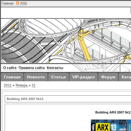
Главная
|
RSS
О сайте
Правила сайта
Контакты
Главная
Новости
Статьи
VIP-раздел
Форум
Ката
2011
»
Январь
»
31
Building ARX 2007 №13
Building ARX 2007 №1