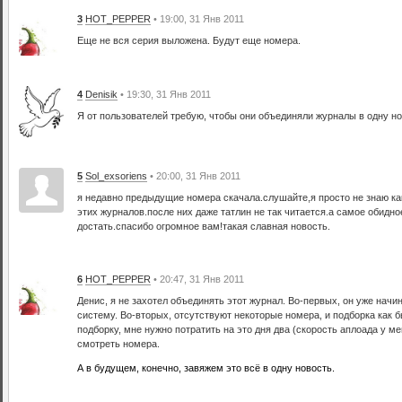
3
HOT_PEPPER
• 19:00, 31 Янв 2011
Еще не вся серия выложена. Будут еще номера.
4
Denisik
• 19:30, 31 Янв 2011
Я от пользователей требую, чтобы они объединяли журналы в одну ново
5
Sol_exsoriens
• 20:00, 31 Янв 2011
я недавно предыдущие номера скачала.слушайте,я просто не знаю как
этих журналов.после них даже татлин не так читается.а самое обидно
достать.спасибо огромное вам!такая славная новость.
6
HOT_PEPPER
• 20:47, 31 Янв 2011
Денис, я не захотел объединять этот журнал. Во-первых, он уже начи
систему. Во-вторых, отсутствуют некоторые номера, и подборка как б
подборку, мне нужно потратить на это дня два (скорость аплоада у м
смотреть номера.
А в будущем, конечно, завяжем это всё в одну новость.