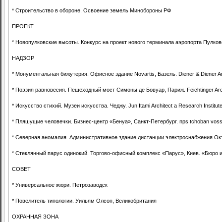
* Строительство в обороне. Освоение земель Минобороны РФ
ПРОЕКТ
* Новопулковские высоты. Конкурс на проект нового терминала аэропорта Пулков
НАДЗОР
* Монументальная бижутерия. Офисное здание Novartis, Базель. Diener & Diener Ar
* Поэзия равновесия. Пешеходный мост Симоны де Бовуар, Париж. Feichtinger Arc
* Искусство стихий. Музеи искусства. Чеджу. Jun Itami Architect a Research Institut
* Пляшущие человечки. Бизнес-центр «Бенуа», Санкт-Петербург. nps tchoban vos
* Северная аномалия. Административное здание дистанции электроснабжения Окт
* Стеклянный парус одинокий. Торгово-офисный комплекс «Парус», Киев. «Бюро
СОВЕТ
* Универсальное жюри. Петрозаводск
* Повелитель типологии. Уильям Олсоп, Великобритания
ОХРАННАЯ ЗОНА