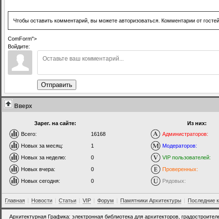
Чтобы оставить комментарий, вы можете авторизоваться. Комментарии от госте
ComForm">
Войдите:
Отправить
Вверх
Зарег. на сайте:
Из них:
Всего:
16168
Администраторов:
Новых за месяц:
1
Модераторов:
Новых за неделю:
0
VIP пользователей:
Новых вчера:
0
Проверенных:
Новых сегодня:
0
Рядовых:
Главная
|
Новости
|
Статьи
|
VIP
|
Форум
|
Памятники Архитектуры
|
Последние 
Архитектурная Графика: электронная библиотека для архитекторов, градостроител