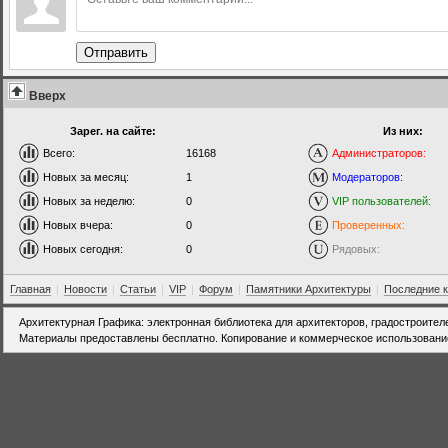
Отправить
Вверх
Зарег. на сайте:
Из них:
Всего:
16168
Администраторов:
Новых за месяц:
1
Модераторов:
Новых за неделю:
0
VIP пользователей:
Новых вчера:
0
Проверенных:
Новых сегодня:
0
Рядовых:
Главная
|
Новости
|
Статьи
|
VIP
|
Форум
|
Памятники Архитектуры
|
Последние 
Архитектурная Графика: электронная библиотека для архитекторов, градостроител
Материалы предоставлены бесплатно. Копирование и коммерческое использовани