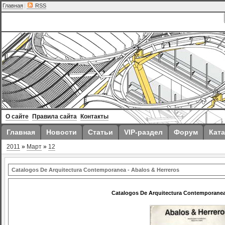
Главная
|
RSS
О сайте
Правила сайта
Контакты
Главная
Новости
Статьи
VIP-раздел
Форум
Ката
2011
»
Март
»
12
Catalogos De Arquitectura Contemporanea - Abalos & Herreros
Catalogos De Arquitectura Contemporanea 