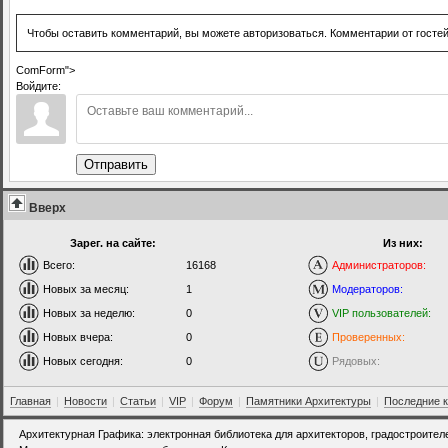
Чтобы оставить комментарий, вы можете авторизоваться. Комментарии от госте
ComForm">
Войдите:
Отправить
Вверх
Зарег. на сайте:
Из них:
Всего:
16168
Администраторов:
Новых за месяц:
1
Модераторов:
Новых за неделю:
0
VIP пользователей:
Новых вчера:
0
Проверенных:
Новых сегодня:
0
Рядовых:
Главная
|
Новости
|
Статьи
|
VIP
|
Форум
|
Памятники Архитектуры
|
Последние 
Архитектурная Графика: электронная библиотека для архитекторов, градостроител