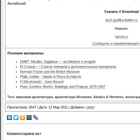
Английский.
Скачать // Download
arch-grafika.ifolder.ru
Зеркало:
narod.ru
Сообщить о неработающей 
Похожие материалы:
EMBT: Miralles Tagliabue — architetture e progetti
El Croquis — Список номеров и дополнительные материалы
Norman Foster and the British Museum
Philip Jodidio - Valode & Pistre Architects
H Kliczkowski - Jean Nouvel
Peter Zumthor Works: Buildings and Projects 1979-1997
Теги:
мировая архитектура
,
архитектура Испании
,
Abalos & Herreros
,
моногр
Просмотров: 2647 | Дата: 12 Мар 2011 | Добавил:
rdekh
Комментариев нет