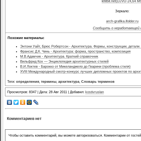
letitbit.net(DJVU-24,64 М
Зеркало:
arch-grafika.ifolder.ru
Сообщить о неработающей 
Похожие материалы:
Энтони Уайт, Брюс Робертсон - Архитектура. Формы, конструкции, детал
Франсис Д.К. Чинь - Архитектура: форма, пространство, композиция
М.В.Адамчик - Архитектура. Краткий справочник
Вильфрид Кох — Энциклопедия архитектурных стилей
В.И.Локтев - Барокко от Микеланджело до Гварини (проблема стиля)
XVIII Международный смотр-конкурс лучших дипломных проектов по архит
Теги:
определения
,
термины
,
архитектура
,
Словарь терминов
Просмотров: 8347 | Дата: 28 Авг 2011 | Добавил:
kostivruslan
Комментариев нет
Чтобы оставить комментарий, вы можете авторизоваться. Комментарии от госте