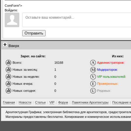
ComForm">
Войдите:
Отправить
Вверх
Зарег. на сайте:
Из них:
Всего:
16168
Администраторов:
Новых за месяц:
1
Модераторов:
Новых за неделю:
0
VIP пользователей:
Новых вчера:
0
Проверенных:
Новых сегодня:
0
Рядовых:
Главная
|
Новости
|
Статьи
|
VIP
|
Форум
|
Памятники Архитектуры
|
Последние 
Архитектурная Графика: электронная библиотека для архитекторов, градостроител
Материалы предоставлены бесплатно. Копирование и коммерческое использовани