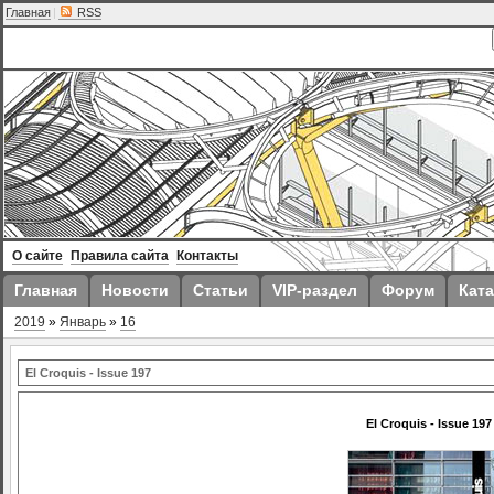
Главная
|
RSS
О сайте
Правила сайта
Контакты
Главная
Новости
Статьи
VIP-раздел
Форум
Ката
2019
»
Январь
»
16
El Croquis - Issue 197
El Croquis - Issue 197