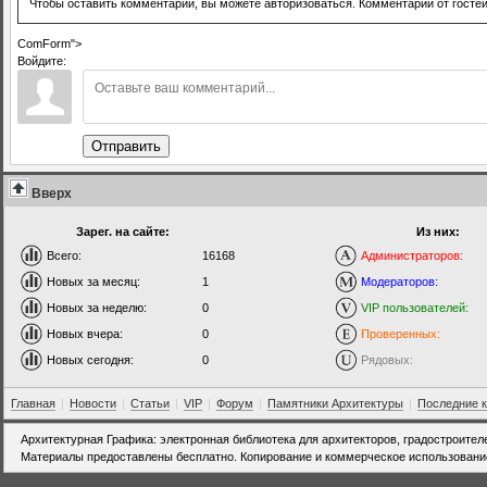
Чтобы оставить комментарий, вы можете авторизоваться. Комментарии от госте
ComForm">
Войдите:
Отправить
Вверх
Зарег. на сайте:
Из них:
Всего:
16168
Администраторов:
Новых за месяц:
1
Модераторов:
Новых за неделю:
0
VIP пользователей:
Новых вчера:
0
Проверенных:
Новых сегодня:
0
Рядовых:
Главная
|
Новости
|
Статьи
|
VIP
|
Форум
|
Памятники Архитектуры
|
Последние 
Архитектурная Графика: электронная библиотека для архитекторов, градостроител
Материалы предоставлены бесплатно. Копирование и коммерческое использовани