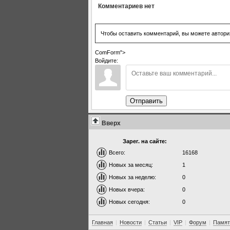
Комментариев нет
Чтобы оставить комментарий, вы можете автори
ComForm">
Войдите:
Отправить
Вверх
Зарег. на сайте:
Всего:
16168
Новых за месяц:
1
Новых за неделю:
0
Новых вчера:
0
Новых сегодня:
0
Главная
|
Новости
|
Статьи
|
VIP
|
Форум
|
Памят