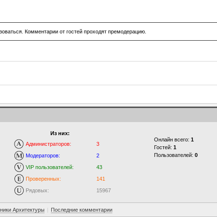
зоваться. Комментарии от гостей проходят премодерацию.
Из них:
Онлайн всего:
1
Администраторов:
3
Гостей:
1
Пользователей:
0
Модераторов:
2
VIP пользователей:
43
Проверенных:
141
Рядовых:
15967
ники Архитектуры
|
Последние комментарии