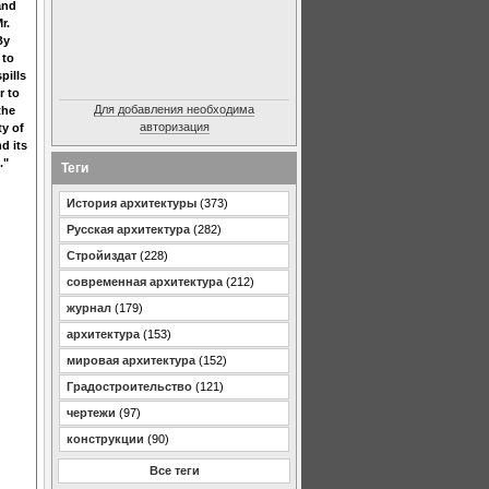
and
r.
By
 to
pills
r to
Для добавления необходима
the
авторизация
ty of
d its
."
Теги
История архитектуры
(373)
Русская архитектура
(282)
Стройиздат
(228)
современная архитектура
(212)
журнал
(179)
архитектура
(153)
мировая архитектура
(152)
Градостроительство
(121)
чертежи
(97)
конструкции
(90)
Все теги