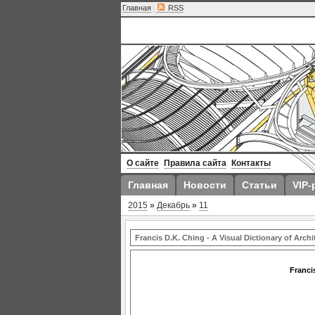
Главная
|
RSS
О сайте
Правила сайта
Контакты
Главная
Новости
Статьи
VIP-
2015
»
Декабрь
»
11
Francis D.K. Ching - A Visual Dictionary of Archi
Franci