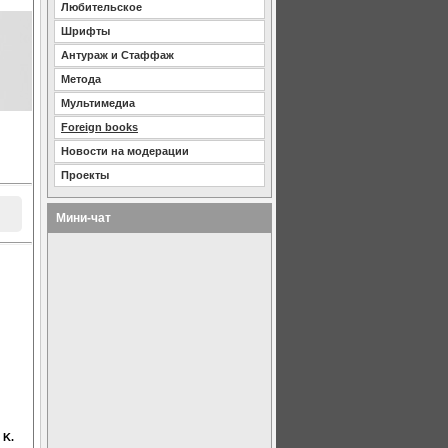
Любительское
Шрифты
Антураж и Стаффаж
Метода
Мультимедиа
Foreign books
Новости на модерации
Проекты
Мини-чат
 K.