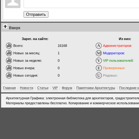
Отправить
Вверх
Зарег. на сайте:
Из них:
Всего:
16168
Администраторов:
Новых за месяц:
1
Модераторов:
Новых за неделю:
0
VIP пользователей:
Новых вчера:
0
Проверенных:
Новых сегодня:
0
Рядовых:
Главная
|
Новости
|
Статьи
|
VIP
|
Форум
|
Памятники Архитектуры
|
Последние 
Архитектурная Графика: электронная библиотека для архитекторов, градостроител
Материалы предоставлены бесплатно. Копирование и коммерческое использовани