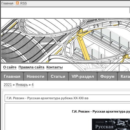
Главная
|
RSS
О сайте
Правила сайта
Контакты
Главная
Новости
Статьи
VIP-раздел
Форум
Ката
2021
»
Январь
»
4
Г.И. Ревзин - Русская архитектура рубежа ХХ-XXI вв
Г.И. Ревзин - Русская архитектура р