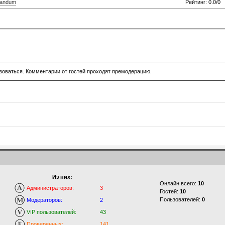
randum
Рейтинг: 0.0/0
зоваться. Комментарии от гостей проходят премодерацию.
Из них:
Онлайн всего:
10
Администраторов:
3
Гостей:
10
Пользователей:
0
Модераторов:
2
VIP пользователей:
43
Проверенных:
141