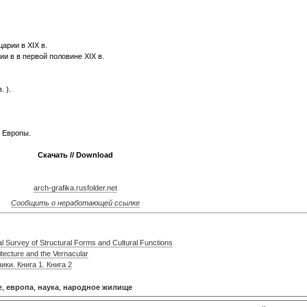
арии в XIX в.
и в в первой половине XIX в.
 ).
 Европы.
Скачать // Download
arch-grafika.rusfolder.net
Сообщить о неработающей ссылке
bal Survey of Structural Forms and Cultural Functions
hitecture and the Vernacular
ики. Книга 1. Книга 2
е
,
европа
,
наука
,
народное жилище