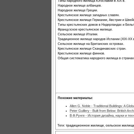
Типы народного жилища Югославии в XIX в.
Народное жилище албанцев.
Народное жилище Греции.
Крестьянское жилище западных славян.
Крестьянское жилище Германии, Австрии и Швейц
Типы крестьянских домов в Нидерландах и Бельги
Французское крестьянское жилище.
Сельское жилище Италии.
Традиционное жилище народов Испании (XIX-XX в.
Сельское жилище на Британских островах.
Крестьянское жилище Скандинавских стран.
Крестьянское жилище финнов.
Общая систематика народного жилища в странах
Похожие материалы:
Allen G. Noble - Traditional Buildings: A Glo
Peter Guillery - Built from Below: British Arc
В.Ф.Рунге - История дизайна, науки и техн
Теги:
традиционное жилище
,
сельское жилищ