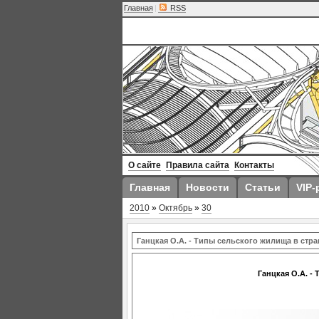
Главная
|
RSS
О сайте
Правила сайта
Контакты
Главная
Новости
Статьи
VIP-
2010
»
Октябрь
»
30
Ганцкая О.А. - Типы сельского жилища в стр
Ганцкая О.А. -