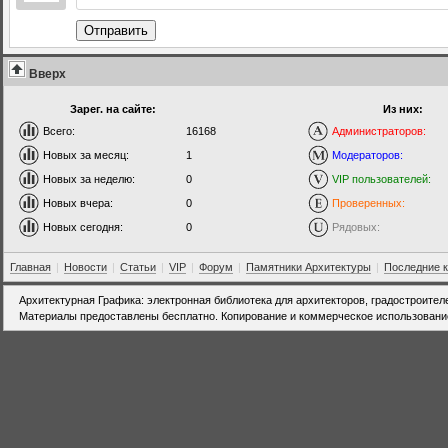
Отправить
Вверх
Зарег. на сайте:
Из них:
Всего:
16168
Администраторов:
Новых за месяц:
1
Модераторов:
Новых за неделю:
0
VIP пользователей:
Новых вчера:
0
Проверенных:
Новых сегодня:
0
Рядовых:
Главная
|
Новости
|
Статьи
|
VIP
|
Форум
|
Памятники Архитектуры
|
Последние 
Архитектурная Графика: электронная библиотека для архитекторов, градостроител
Материалы предоставлены бесплатно. Копирование и коммерческое использовани