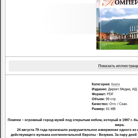
Показать иллюстрац
Категория:
Книги
Издание:
Директ-Медиа, ИД 
Формат:
PDF
Объем:
99 стр.
Качество:
Отл. / Скан.
Размер:
61 МВ
Помпеи – огромный город-музей под открытым небом, который в 1997 г. 
мира.
24 августа 79 года произошло разрушительное извержение одного из
действующего вулкана континентальной Европы - Везувия. За пару дней