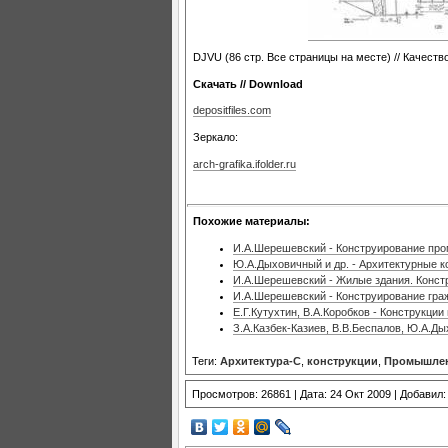
DJVU (86 стр. Все страницы на месте) // Качест
Скачать // Download
depositfiles.com
Зеркало:
arch-grafika.ifolder.ru
Похожие материалы:
И.А.Шерешевский - Конструирование про
Ю.А.Дыховичный и др. - Архитектурные к
И.А.Шерешевский - Жилые здания. Конст
И.А.Шерешевский - Конструирование граж
Е.Г.Кутухтин, В.А.Коробков - Конструкц
З.А.Казбек-Казиев, В.В.Беспалов, Ю.А.Ды
Теги:
Архитектура-С
,
конструкции
,
Промышлен
Просмотров: 26861 | Дата: 24 Окт 2009 | Добавил