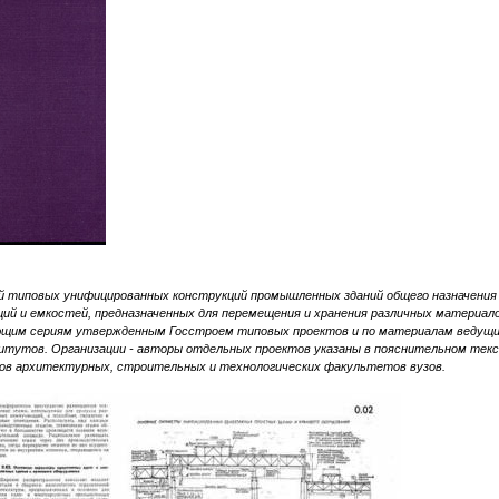
й типовых унифицированных конструкций промышленных зданий общего назначения
ий и емкостей, предназначенных для перемещения и хранения различных материало
ющим сериям утвержденным Госстроем типовых проектов и по материалам ведущ
итутов. Организации - авторы отдельных проектов указаны в пояснительном текс
тов архитектурных, строительных и технологических факультетов вузов.