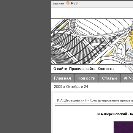
Главная
|
RSS
О сайте
Правила сайта
Контакты
Главная
Новости
Статьи
VIP-
2009
»
Октябрь
»
24
И.А.Шерешевский - Конструирование промыш
И.А.Шерешевский - К