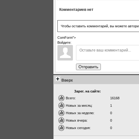
Комментариев нет
Чтобы оставить комментарий, вы можете автори
ComForm">
Войдите:
Отправить
Вверх
Зарег. на сайте:
Всего:
16168
Новых за месяц:
1
Новых за неделю:
0
Новых вчера:
0
Новых сегодня:
0