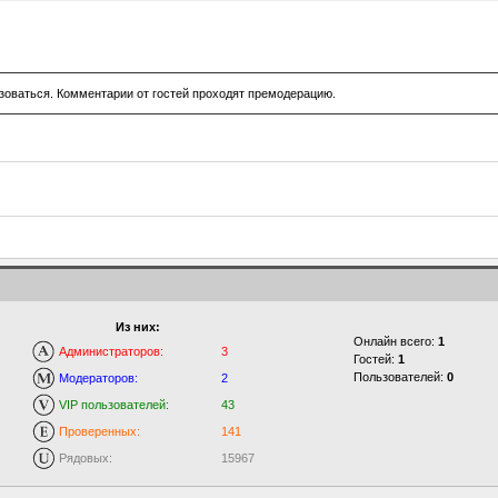
зоваться. Комментарии от гостей проходят премодерацию.
Из них:
Онлайн всего:
1
Администраторов:
3
Гостей:
1
Пользователей:
0
Модераторов:
2
VIP пользователей:
43
Проверенных:
141
Рядовых:
15967