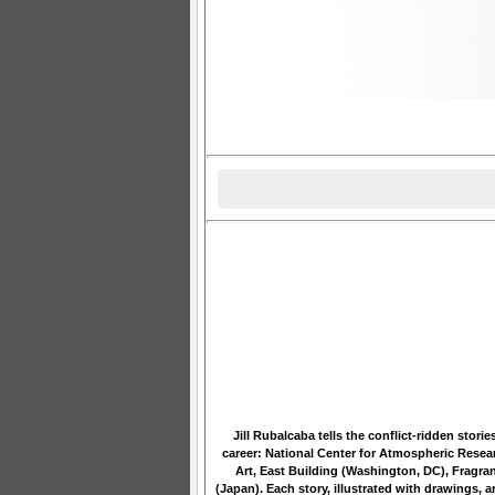
Jill Rubalcaba tells the conflict-ridden stori
career: National Center for Atmospheric Resear
Art, East Building (Washington, DC), Fragran
(Japan). Each story, illustrated with drawings, 