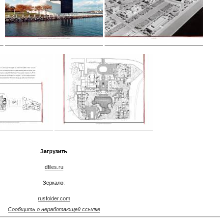
Загрузить
dfiles.ru
Зеркало:
rusfolder.com
Сообщить о неработающей ссылке