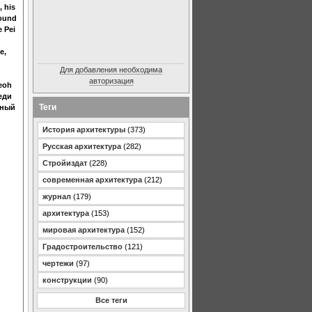
, his
found
e Pei
e,
Для добавления необходима
авторизация
eoh
еди
Теги
тный
История архитектуры
(373)
Русская архитектура
(282)
Стройиздат
(228)
современная архитектура
(212)
журнал
(179)
архитектура
(153)
мировая архитектура
(152)
Градостроительство
(121)
чертежи
(97)
конструкции
(90)
Все теги