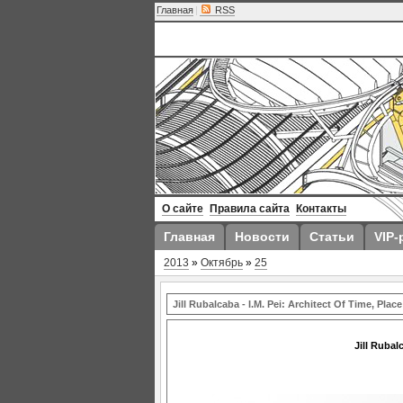
Главная
|
RSS
О сайте
Правила сайта
Контакты
Главная
Новости
Статьи
VIP-
2013
»
Октябрь
»
25
Jill Rubalcaba - I.M. Pei: Architect Of Time, Pla
Jill Rubal