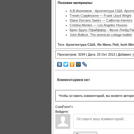
Похожие материалы:
А.В.Иконников - Архитектура США. Архит
Trewin Copplestone — Frank Lloyd Wright
Diane Dorrans Saeks — California Interiors
Cristina Montes — Los Angeles Houses
Брюс Брукс Пфайффер - Фрэнк Ллойд Ра
John Bullock. The american cottage builder
Теги:
Архитектура США
,
Ян Минь Пей
,
Ieoh Min
Просмотров: 3294 | Дата: 25 Окт 2013 | Добавил:
Комментариев нет
Чтобы оставить комментарий, вы можете автори
ComForm">
Войдите: