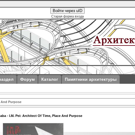
Войти через uID
Старая форма входа
раздел
Форум
Каталог
Памятники архитектуры
ce And Purpose
caba - I.M. Pei: Architect Of Time, Place And Purpose