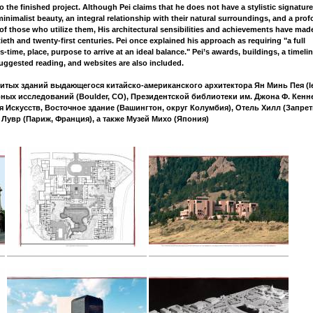
to the finished project. Although Pei claims that he does not have a stylistic signature
inimalist beauty, an integral relationship with their natural surroundings, and a pro
of those who utilize them, His architectural sensibilities and achievements have mad
ieth and twenty-first centuries. Pei once explained his approach as requiring "a full
time, place, purpose to arrive at an ideal balance." Pei’s awards, buildings, a timelin
uggested reading, and websites are also included.
итых зданий выдающегося китайско-американского архитектора Ян Минь Пея (I
рных исследований (Boulder, CO), Президентской библиотеки им. Джона Ф. Кенн
я Искусств, Восточное здание (Вашингтон, округ Колумбия), Отель Хилл (Запре
, Лувр (Париж, Франция), а также Музей Михо (Япония)