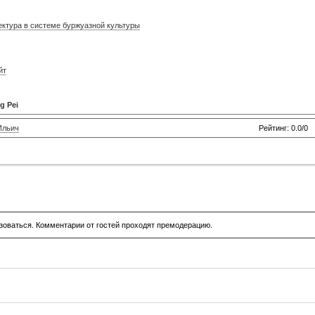
ектура в системе буржуазной культуры
йт
g Pei
Ильич
Рейтинг: 0.0/0
зоваться. Комментарии от гостей проходят премодерацию.