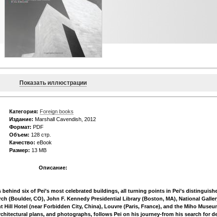
Показать иллюстрации
Категория:
Foreign books
Издание:
Marshall Cavendish, 2012
Формат:
PDF
Объем:
128 стр.
Качество:
eBook
Размер:
13 МВ
Описание:
es behind six of Pei’s most celebrated buildings, all turning points in Pei’s distinguish
ch (Boulder, CO), John F. Kennedy Presidential Library (Boston, MA), National Galler
t Hill Hotel (near Forbidden City, China), Louvre (Paris, France), and the Miho Muse
architectural plans, and photographs, follows Pei on his journey-from his search for d