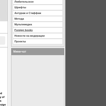
Любительское
Шрифты
Антураж и Стаффаж
Метода
Мультимедиа
Foreign books
Новости на модерации
Проекты
Мини-чат
ed
y of
um
esign