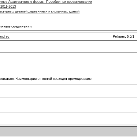
янные Архитектурные формы. Пособие при проектировании
 2011-2013
ектурных деталей деревянных и кирпичных зданий
янные соединения
andrey
Рейтинг: 5.0/1
зоваться. Комментарии от гостей проходят премодерацию.