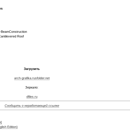
es
d-BeamConstruction
Cantilevered Roof
Загрузить
arch-grafika.rusfolder.net
Зеркало:
dfiles.ru
Сообщить о неработающей ссылке
и]
lish Edition)