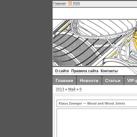
Главная
|
RSS
О сайте
Правила сайта
Контакты
Главная
Новости
Статьи
VIP-
2013
»
Май
»
6
Klaus Zwerger — Wood and Wood Joints