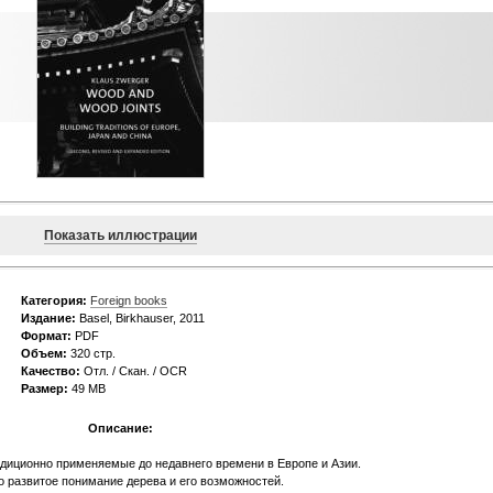
Показать иллюстрации
Категория:
Foreign books
Издание:
Basel, Birkhauser, 2011
Формат:
PDF
Объем:
320 стр.
Качество:
Отл. / Скан. / OCR
Размер:
49 MB
Описание:
традиционно применяемые до недавнего времени в Европе и Азии.
о развитое понимание дерева и его возможностей.