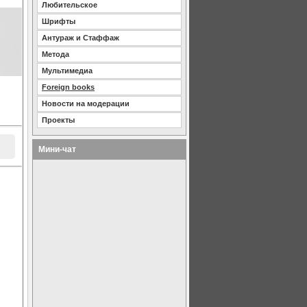
Любительское
Шрифты
Антураж и Стаффаж
Метода
Мультимедиа
Foreign books
Новости на модерации
Проекты
Мини-чат