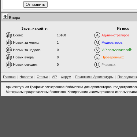
Отправить
Вверх
Зарег. на сайте:
Из них:
Всего:
16168
Администраторов:
Новых за месяц:
1
Модераторов:
Новых за неделю:
0
VIP пользователей:
Новых вчера:
0
Проверенных:
Новых сегодня:
0
Рядовых:
Главная
|
Новости
|
Статьи
|
VIP
|
Форум
|
Памятники Архитектуры
|
Последние 
Архитектурная Графика: электронная библиотека для архитекторов, градостроител
Материалы предоставлены бесплатно. Копирование и коммерческое использовани