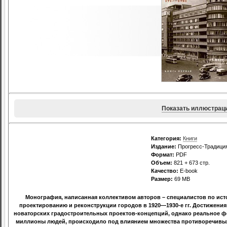
Показать иллюстрац
Категория:
Книги
Издание:
Прогресс-Традиция
Формат:
PDF
Объем:
821 + 673 стр.
Качество:
E-book
Размер:
69 МВ
Монография, написанная коллективом авторов – специалистов по исто
проектированию и реконструкции городов в 1920—1930-е гг. Достижения 
новаторских градостроительных проектов-концепций, однако реальное ф
миллионы людей, происходило под влиянием множества противоречивых