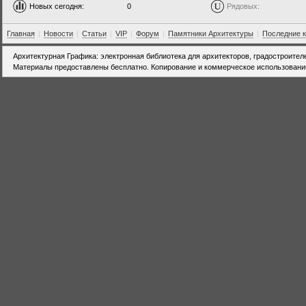
Новых сегодня:
0
Рядовых:
Главная
|
Новости
|
Статьи
|
VIP
|
Форум
|
Памятники Архитектуры
|
Последние 
Архитектурная Графика: электронная библиотека для архитекторов, градостроител
Материалы предоставлены бесплатно. Копирование и коммерческое использовани