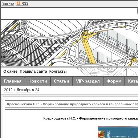
Главная
|
RSS
О сайте
Правила сайта
Контакты
Главная
Новости
Статьи
VIP-раздел
Форум
Ката
2012
»
Декабрь
»
24
Краснощекова Н.С. - Формирование природного каркаса в генеральных пл
Краснощекова Н.С. - Формирование природного карка