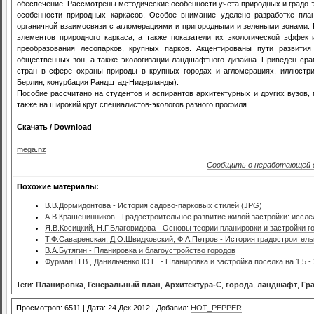
обеспечение. Рассмотрены методические особенности учета природных и градо-
особенности природных каркасов. Особое внимание уделено разработке пла
органичной взаимосвязи с агломерациями и пригородными и зелеными зонами.
элементов природного каркаса, а также показатели их экологической эффе
преобразования лесопарков, крупных парков. Акцентированы пути развити
общественных зон, а также экологизации ландшафтного дизайна. Приведен ср
стран в сфере охраны природы в крупных городах и агломерациях, иллюстр
Берлин, конурбация Рандштад-Нидерланды).
Пособие рассчитано на студентов и аспирантов архитектурных и других вузов, 
также на широкий круг специалистов-экологов разного профиля.
Скачать / Download
mega.nz
Сообщить о неработающей 
Похожие материалы:
В.В.Дормидонтова - История садово-парковых стилей (JPG)
А.В.Крашенинников - Градостроительное развитие жилой застройки: иссл
Я.В.Косицкий, Н.Г.Благовидова - Основы теории планировки и застройки г
Т.Ф.Саваренская, Д.О.Швидковский, Ф А.Петров - История градостроител
В.А.Бутягин - Планировка и благоустройство городов
Фурман Н.В., Данильченко Ю.Е. - Планировка и застройка поселка на 1,5 -
Теги:
Планировка
,
Генеральный план
,
Архитектура-С
,
города
,
ландшафт
,
Гр
Просмотров: 6511 | Дата: 24 Дек 2012 | Добавил:
HOT_PEPPER