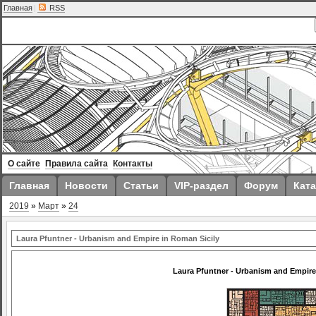
Главная
|
RSS
О сайте
Правила сайта
Контакты
Главная
Новости
Статьи
VIP-раздел
Форум
Ката
2019
»
Март
»
24
Laura Pfuntner - Urbanism and Empire in Roman Sicily
Laura Pfuntner - Urbanism and Empire