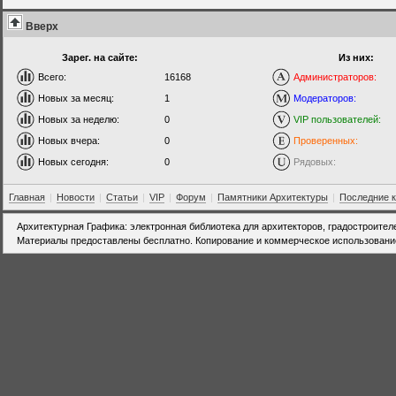
Вверх
Зарег. на сайте:
Из них:
Всего:
16168
Администраторов:
Новых за месяц:
1
Модераторов:
Новых за неделю:
0
VIP пользователей:
Новых вчера:
0
Проверенных:
Новых сегодня:
0
Рядовых:
Главная
|
Новости
|
Статьи
|
VIP
|
Форум
|
Памятники Архитектуры
|
Последние 
Архитектурная Графика: электронная библиотека для архитекторов, градостроител
Материалы предоставлены бесплатно. Копирование и коммерческое использовани