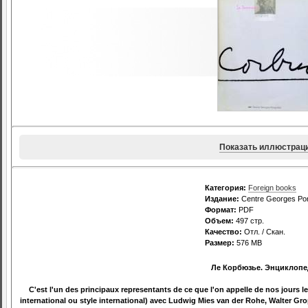
Показать иллюстрац
Категория:
Foreign books
Издание:
Centre Georges Po
Формат:
PDF
Объем:
497 стр.
Качество:
Отл. / Скан.
Размер:
576 MB
Ле Корбюзье. Энциклопе
C'est l'un des principaux representants de ce que l'on appelle de nos jo
international ou style international) avec Ludwig Mies van der Rohe, Walter Gr