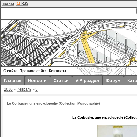
Главная
|
RSS
О сайте
Правила сайта
Контакты
Главная
Новости
Статьи
VIP-раздел
Форум
Ката
2016
»
Февраль
»
3
Le Corbusier, une encyclopedie (Collection Monographie)
Le Corbusier, une encyclopedie (Collec