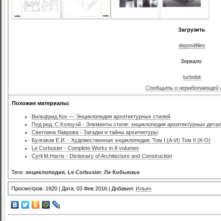
Загрузить
depositfiles
Зеркало:
turbobit
Сообщить о неработающей 
Похожие материалы:
Вильфрид Кох — Энциклопедия архитектурных стилей
Под ред. С.Кэлоуэй - Элементы стиля: энциклопедия архитектурных дета
Светлана Лаврова - Загадки и тайны архитектуры
Булгаков Е.И. - Художественная энциклопедия. Том I (А-И) Том II (К-О)
Le Corbusier - Complete Works in 8 volumes
Cyril M.Harris - Dictionary of Architecture and Construction
Теги:
энциклопедия
,
Le Corbusier
,
Ле Кобьюзье
Просмотров: 1920 | Дата: 03 Фев 2016 | Добавил:
Ильич