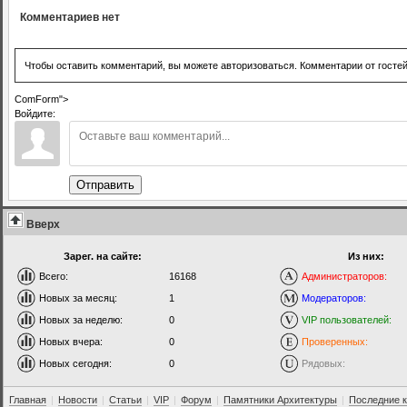
Комментариев нет
Чтобы оставить комментарий, вы можете авторизоваться. Комментарии от госте
ComForm">
Войдите:
Отправить
Вверх
Зарег. на сайте:
Из них:
Всего:
16168
Администраторов:
Новых за месяц:
1
Модераторов:
Новых за неделю:
0
VIP пользователей:
Новых вчера:
0
Проверенных:
Новых сегодня:
0
Рядовых:
Главная
|
Новости
|
Статьи
|
VIP
|
Форум
|
Памятники Архитектуры
|
Последние 