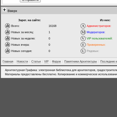
Вверх
Зарег. на сайте:
Из них:
Всего:
16168
Администраторов:
Новых за месяц:
1
Модераторов:
Новых за неделю:
0
VIP пользователей:
Новых вчера:
0
Проверенных:
Новых сегодня:
0
Рядовых:
Главная
|
Новости
|
Статьи
|
VIP
|
Форум
|
Памятники Архитектуры
|
Последние 
Архитектурная Графика: электронная библиотека для архитекторов, градостроител
Материалы предоставлены бесплатно. Копирование и коммерческое использовани