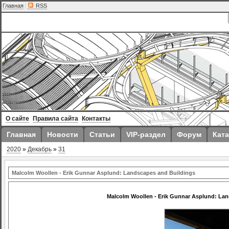
Главная
|
RSS
О сайте
Правила сайта
Контакты
Главная
Новости
Статьи
VIP-раздел
Форум
Ката
2020
»
Декабрь
»
31
Malcolm Woollen - Erik Gunnar Asplund: Landscapes and Buildings
Malcolm Woollen - Erik Gunnar Asplund: La