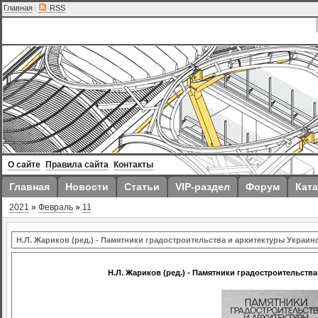
Главная
|
RSS
О сайте
Правила сайта
Контакты
Главная
Новости
Статьи
VIP-раздел
Форум
Ката
2021
»
Февраль
»
11
Н.Л. Жариков (ред.) - Памятники градостроительства и архитектуры Украи
Н.Л. Жариков (ред.) - Памятники градостроительств