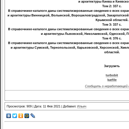
и архитектуры Киева и Киевско
Том 2: 337 с.
В справочнике-каталоге даны систематизированные сведения о всех охра
и архитектуры Винницкой, Волынской, Ворошиловградской, Закарпатской
Крымской областей.
Том 3: 337 с.
В справочнике-каталоге даны систематизированные сведения о всех охра
и архитектуры Львовской, Николаевской, Одесской, П
Том 4: 376 с.
В справочнике-каталоге даны систематизированные сведения о всех охра
и архитектуры Сумской, Тернопольской, Харьковской, Херсонской, Хме
областей.
Загрузить
turbobit
katfile
Сообщить о неработающей 
Просмотров: 909 | Дата: 11 Фев 2021 | Добавил:
Ильич