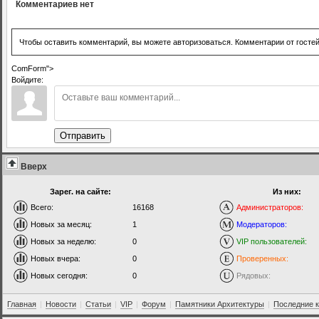
Комментариев нет
Чтобы оставить комментарий, вы можете авторизоваться. Комментарии от госте
ComForm">
Войдите:
Отправить
Вверх
Зарег. на сайте:
Из них:
Всего:
16168
Администраторов:
Новых за месяц:
1
Модераторов:
Новых за неделю:
0
VIP пользователей:
Новых вчера:
0
Проверенных:
Новых сегодня:
0
Рядовых:
Главная
|
Новости
|
Статьи
|
VIP
|
Форум
|
Памятники Архитектуры
|
Последние 