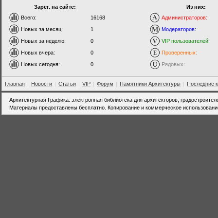
Зарег. на сайте:
Из них:
Всего:
16168
Администраторов:
Новых за месяц:
1
Модераторов:
Новых за неделю:
0
VIP пользователей:
Новых вчера:
0
Проверенных:
Новых сегодня:
0
Рядовых:
Главная
|
Новости
|
Статьи
|
VIP
|
Форум
|
Памятники Архитектуры
|
Последние 
Архитектурная Графика: электронная библиотека для архитекторов, градостроител
Материалы предоставлены бесплатно. Копирование и коммерческое использовани