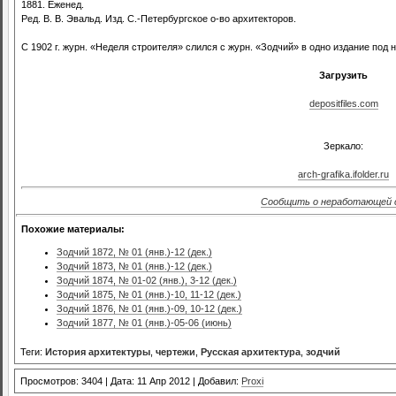
1881. Еженед.
Ред. В. В. Эвальд. Изд. С.-Петербургское о-во архитекторов.
С 1902 г. журн. «Неделя строителя» слился с журн. «Зодчий» в одно издание под н
Загрузить
depositfiles.com
Зеркало:
arch-grafika.ifolder.ru
Сообщить о неработающей 
Похожие материалы:
Зодчий 1872, № 01 (янв.)-12 (дек.)
Зодчий 1873, № 01 (янв.)-12 (дек.)
Зодчий 1874, № 01-02 (янв.), 3-12 (дек.)
Зодчий 1875, № 01 (янв.)-10, 11-12 (дек.)
Зодчий 1876, № 01 (янв.)-09, 10-12 (дек.)
Зодчий 1877, № 01 (янв.)-05-06 (июнь)
Теги:
История архитектуры
,
чертежи
,
Русская архитектура
,
зодчий
Просмотров: 3404 | Дата: 11 Апр 2012 | Добавил:
Proxi