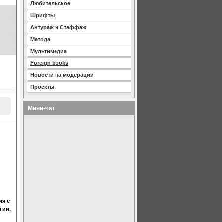
Любительское
Шрифты
Антураж и Стаффаж
Метода
Мультимедиа
Foreign books
Новости на модерации
Проекты
Мини-чат
ия с
гии,