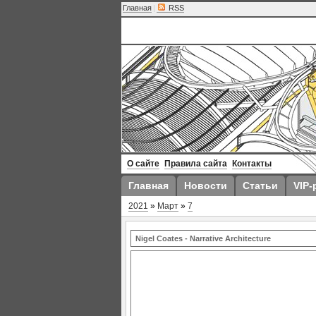
Главная
|
RSS
О сайте
Правила сайта
Контакты
Главная
Новости
Статьи
VIP-
2021
»
Март
»
7
Nigel Coates - Narrative Architecture