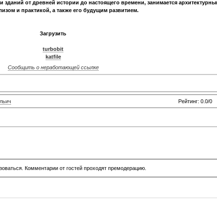
и зданий от древней истории до настоящего времени, занимается архитектурны
изом и практикой, а также его будущим развитием.
Загрузить
turbobit
katfile
Сообщить о неработающей ссылке
льич
Рейтинг: 0.0/0
зоваться. Комментарии от гостей проходят премодерацию.