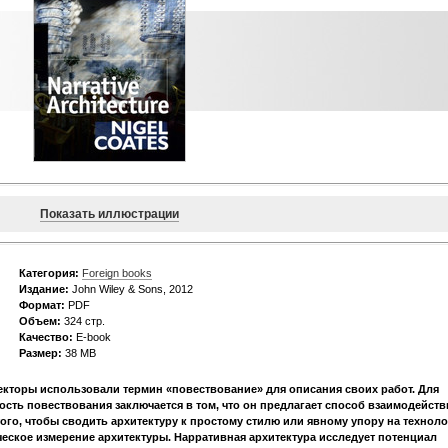
Показать иллюстрации
Категория:
Foreign books
Издание:
John Wiley & Sons, 2012
Формат:
PDF
Объем:
324 стр.
Качество:
E-book
Размер:
38 MB
екторы использовали термин «повествование» для описания своих работ. Для
сть повествования заключается в том, что он предлагает способ взаимодейств
 того, чтобы сводить архитектуру к простому стилю или явному упору на техноло
еское измерение архитектуры. Нарративная архитектура исследует потенциал