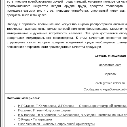
эстетическом преобразовании орудий труда и вещей, которыми пользуется чело
промышленного искусства входят орудия труда, средства транспорта,
исследовательских институтов, пишущие устройства, спортивный инвентарь
предметы быта и так далее.
Наряду с термином промышленное искусство широко распространен английский
творческая деятельность, целью которой является формирование гармоничн
материальные и духовные потребности человека. Эта цель достигается опр
средствами индустриального производства. К этим качествам относятся н
структурные связи, которые придают предметной среде необходимое функц
повышению эффективности производства и качества продукции.
Скачать // Download
depositfiles.com
Зеркало:
arch-grafika.ifolder.ru
Сообщить о неработающей 
Похожие материалы:
Н.Г.Стасюк, Т.Ю.Киселева, И.Г.Орлова — Основы архитектурной компози
Иоханнес Иттен - Искусство формы
В.Ф.Вавилин, В.В.Вавилин, В.А.Моисеенко, В.А.Федин - Композиционные 
Э.Рудер - Типографика
Яков Чернихов - Основы Современной Архитектуры