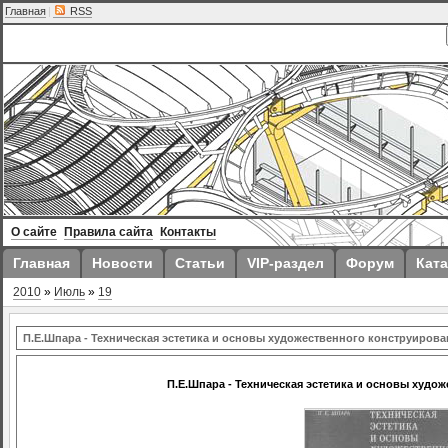
Главная
|
RSS
О сайте
Правила сайта
Контакты
Главная
Новости
Статьи
VIP-раздел
Форум
Ката
2010
»
Июль
»
19
П.Е.Шпара - Техническая эстетика и основы художественного конструирова
П.Е.Шпара - Техническая эстетика и основы худо