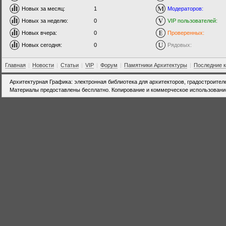
Новых за месяц:
1
Модераторов:
Новых за неделю:
0
VIP пользователей:
Новых вчера:
0
Проверенных:
Новых сегодня:
0
Рядовых:
Главная
|
Новости
|
Статьи
|
VIP
|
Форум
|
Памятники Архитектуры
|
Последние 
Архитектурная Графика: электронная библиотека для архитекторов, градостроител
Материалы предоставлены бесплатно. Копирование и коммерческое использовани