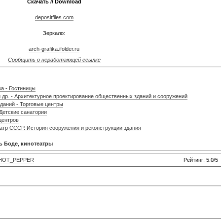
Скачать // Download
depositfiles.com
Зеркало:
arch-grafika.ifolder.ru
Сообщить о неработающей ссылке
а - Гостиницы
и др. - Архитектурное проектирование общественных зданий и сооружений
даний - Торговые центры
 Детские санатории
центров
еатр СССР. История сооружения и реконструкции здания
ь Боде
,
кинотеатры
HOT_PEPPER
Рейтинг: 5.0/5