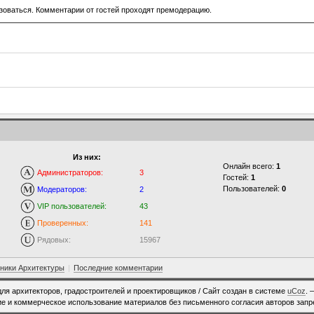
зоваться. Комментарии от гостей проходят премодерацию.
Из них:
Онлайн всего:
1
Администраторов:
3
Гостей:
1
Пользователей:
0
Модераторов:
2
VIP пользователей:
43
Проверенных:
141
Рядовых:
15967
ники Архитектуры
|
Последние комментарии
для архитекторов, градостроителей и проектировщиков /
Сайт создан в системе
uCoz
. 
е и коммерческое использование материалов без письменного согласия авторов зап