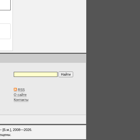
RSS
О сайте
Контакты
— [Б.м.], 2008—2026.
рещены.