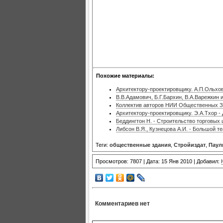
Похожие материалы:
Архитектору-проектировщику. А.П.Ольхов
В.В.Адамович, Б.Г.Бархин, В.А.Варежкин 
Коллектив авторов НИИ Общественных З
Архитектору-проектировщику. Э.А.Тхор -
Беддингтон Н. - Строительство торговых 
Либсон В.Я., Кузнецова А.И. - Большой т
Теги:
общественные здания
,
Стройиздат
,
Паул
Просмотров: 7807 | Дата: 15 Янв 2010 | Добавил:
Комментариев нет