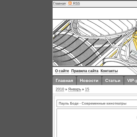
Главная
|
RSS
О сайте
Правила сайта
Контакты
Главная
Новости
Статьи
VIP-
2010
»
Январь
»
15
Пауль Боде - Современные кинотеатры