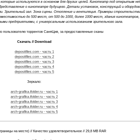
, которые используются в основном для других целей. Кинотеатр под открытым не
едставление о кинотеатре будущего. Детали установок, конструкций и оборудов
. Зрительный зал. Зона сцены. Отопление и вентиляция. Примеры строительства
местимостью до 500 мест, от 500 до 1000, более 1000 мест, здания кинотеатров,
ными предприятиями, с универсальным использованием зрительного зала.
о пользователю торрентов СаняЦив, за предоставленные сканы
Скачать // Download
depositfiles.com - часть 1
depositfiles.com - часть 2
depositfiles.com - часть 3
depositfiles.com - часть 4
depositfiles.com - часть 5
Зеркало:
arch-grafika.ifolder.ru - часть 1
arch-grafika.ifolder.ru - часть 2
arch-grafika.ifolder.ru - часть 3
arch-grafika.ifolder.ru - часть 4
arch-grafika.ifolder.ru - часть 5
страницы на месте) // Качество удовлетворительное // 29,8 MB RAR