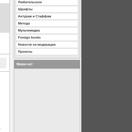
Любительское
Шрифты
Антураж и Стаффаж
Метода
Мультимедиа
Foreign books
Новости на модерации
Проекты
Мини-чат
е