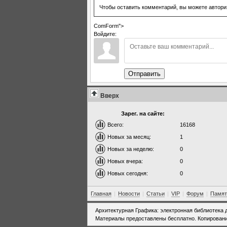
Чтобы оставить комментарий, вы можете автори
ComForm">
Войдите:
Отправить
Вверх
Зарег. на сайте:
Всего:
16168
Новых за месяц:
1
Новых за неделю:
0
Новых вчера:
0
Новых сегодня:
0
Главная
|
Новости
|
Статьи
|
VIP
|
Форум
|
Памят
Архитектурная Графика: электронная библиотека 
Материалы предоставлены бесплатно. Копировани