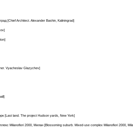
д [Chief Architect. Alexander Bashin, Kaliningrad]
kov]
ton]
ner. Vyacheslav Glazychev]
ll]
 [Last land. The project Hudson yards, New York]
с Milanofiori 2000, Милан [Blossoming suburb. Mixed-use complex Milanofiori 2000, Mil