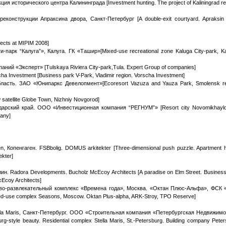
 исторического центра Калининграда [Investment hunting. The project of Kaliningrad rev
конструкции Апраксина двора, Санкт-Петербург [A double-exit courtyard. Apraksin
ects at MIPIM 2008]
арк “Калуга”», Калуга. ГК «Ташир»[Mixed-use recreational zone Kaluga City-park, Ka
ний «Эксперт» [Tulskaya Riviera City-park,Tula. Expert Group of companies]
 Investment [Business park V-Park, Vladimir region. Vorscha Investment]
ласть. ЗАО «Юнипаркс Девелопмент»[Ecoresort Vazuza and Yauza Park, Smolensk re
atellite Globe Town, Nizhniy Novgorod]
дарский край. ООО «Инвестиционная компания “РЕГНУМ”» [Resort city Novomikhayl
any]
 Копенгаген. FSBbolig. DOMUS arkitekter [Three-dimensional push puzzle. Apartment 
kter]
ин. Radora Developments. Bucholz McEcoy Architects [A paradise on Elm Street. Business
Ecoy Architects]
ово-развлекательный комплекс «Времена года», Москва. «Октан Плюс-Альфа», ФСК 
xed-use complex Seasons, Moscow. Оktan Plus-alpha, ARK-Stroy, TPO Reserve]
lla Maris, Санкт-Петербург. ООО «Строительная компания «Петербургская Недвижимо
tyle beauty. Residential complex Stella Maris, St.-Petersburg. Building company Peter