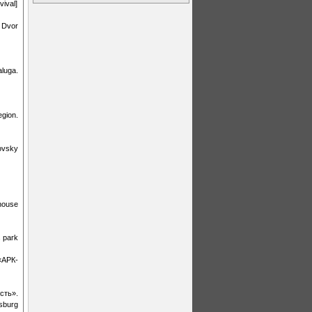
ival]
 Dvor
luga.
gion.
ovsky
house
 park
«АРК-
сть».
sburg