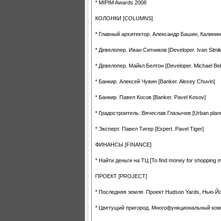
* MIPIM Awards 2008
КОЛОНКИ [COLUMNS]
* Главный архитектор. Александр Башин, Калинингра
* Девелопер. Иван Ситников [Developer. Ivan Sitni
* Девелопер. Майкл Белтон [Developer. Michael Bel
* Банкир. Алексей Чувин [Banker. Alexey Chuvin]
* Банкир. Павел Косов [Banker. Pavel Kosov]
* Градостроитель. Вячеслав Глазычев [Urban plan
* Эксперт. Павел Тигер [Expert. Pavel Tiger]
ФИНАНСЫ [FINANCE]
* Найти деньги на ТЦ [To find money for shopping ma
ПРОЕКТ [PROJECT]
* Последняя земля. Проект Hudson Yards, Нью-Йорк
* Цветущий пригород. Многофункциональный комплек