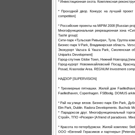
* Инвестиционная охота. Комплексная реконструкция
* Проходной двор. Конкурс на лучший проект ре
competition]
* Российские проекты на MIPIM 2008 [Russian proj
Многофункциональная рекреационная зона «Сити-п
Tashir group]
Сити-парк «Тульская Ривьера», Тула. Группа компа
Бизнес-парк V-Park, Владимирская область. Vorscha
Экокурорт Vazuza & Yauza Park, Смоленская об
Uniparks Development]
Город-спутник Globe Town, Нижний Новгород [new s
Город-курорт Новомихайловский Посад, Красно
Posad, Krasnodar Area. REGNUM Investment comp
НАДЗОР [SUPERVISION]
* Трехмерные пятнашки. Жилой дом Faelledhaven,
Faelledhaven, Copenhagen. FSBbolig. DOMUS arkite
* Рай на улице вязов. Бизнес-парк Elm Park, Дубл
Elm Park, Dublin. Radora Developments. Bucholz Mc
* Парадоксов друг. Многофункциональный торг
Строй», ТПО «Резерв» [A friend of paradoxes. Mi
* Красота по-петербуржски. Жилой комплекс Ste
ООО «Евгений Герасимов и партнеры» [Petersburg-s