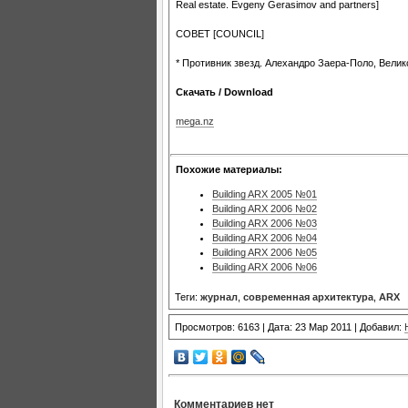
Real estate. Evgeny Gerasimov and partners]
СОВЕТ [COUNCIL]
* Противник звезд. Алехандро Заера-Поло, Великобри
Скачать / Download
mega.nz
Похожие материалы:
Building ARX 2005 №01
Building ARX 2006 №02
Building ARX 2006 №03
Building ARX 2006 №04
Building ARX 2006 №05
Building ARX 2006 №06
Теги:
журнал
,
современная архитектура
,
ARX
Просмотров: 6163 | Дата: 23 Мар 2011 | Добавил:
Комментариев нет