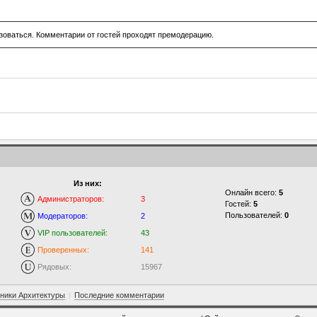
зоваться. Комментарии от гостей проходят премодерацию.
Из них:
Онлайн всего:
5
Администраторов:
3
Гостей:
5
Пользователей:
0
Модераторов:
2
VIP пользователей:
43
Проверенных:
141
Рядовых:
15967
ники Архитектуры
|
Последние комментарии