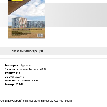
Показать иллюстрации
Категория:
Журналы
Издание:
«Билдинг Медиа», 2008
Формат:
PDF
Объем:
201 стр.
Качество:
Отличное / Скан
Размер:
26 MB
Сочи [Developers` club: sessions in Moscow, Cannes, Sochi]