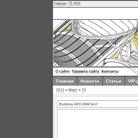
Главная
|
RSS
О сайте
Правила сайта
Контакты
Главная
Новости
Статьи
VIP-
2011
»
Март
»
23
Building ARX 2008 №17