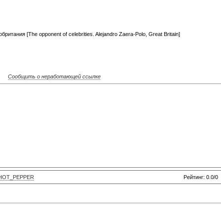
тания [The opponent of celebrities. Alejandro Zaera-Polo, Great Britain]
Сообщить о неработающей ссылке
HOT_PEPPER
Рейтинг: 0.0/0