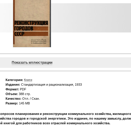
Показать иллюстрации
Категория:
Книги
Издание:
Стандартизация и рационализация, 1933
Формат:
PDF
Объем:
388 стр.
Качество:
Отл. / Скан.
Размер:
145 МВ
вопросов планирования и реконструкции коммунального хозяйства, жилищног
зяйства городов и городской энергетики. Это издание, по нашему замыслу, дол
й книгой для работников всех отраслей коммунального хозяйства.