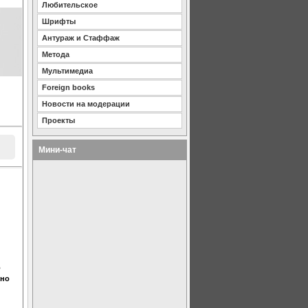
Любительское
Шрифты
Антураж и Стаффаж
Метода
Мультимедиа
Foreign books
Новости на модерации
Проекты
Мини-чат
о
жно