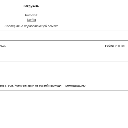
Загрузить
turbobit
katfile
Сообщить о неработающей ссылке
льич
Рейтинг: 0.0/0
зоваться. Комментарии от гостей проходят премодерацию.