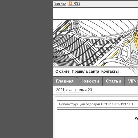
Главная
|
RSS
О сайте
Правила сайта
Контакты
Главная
Новости
Статьи
VIP-
2021
»
Февраль
»
23
Реконструкция городов СССР. 1933-1937 Т.1
Р