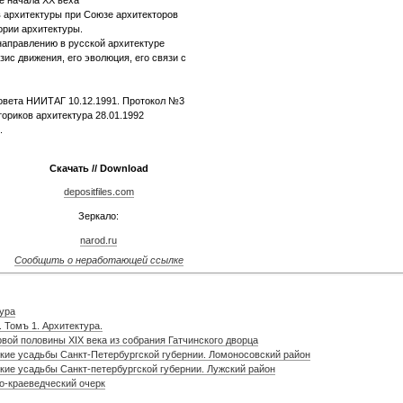
 архитектуры при Союзе архитекторов
ории архитектуры.
направлению в русской архитектуре
ис движения, его эволюция, его связи с
Совета НИИТАГ 10.12.1991. Протокол №3
ориков архитектура 28.01.1992
.
Скачать // Download
depositfiles.com
Зеркало:
narod.ru
Сообщить о неработающей ссылке
тура
. Томъ 1. Архитектура.
вой половины XIX века из собрания Гатчинского дворца
кие усадьбы Санкт-Петербургской губернии. Ломоносовский район
кие усадьбы Санкт-петербургской губернии. Лужский район
о-краеведческий очерк