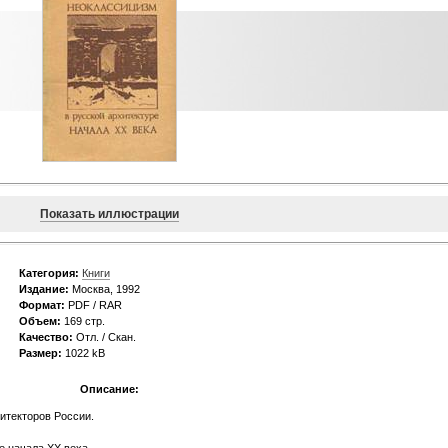
Показать иллюстрации
Категория:
Книги
Издание:
Москва, 1992
Формат:
PDF / RAR
Объем:
169 стр.
Качество:
Отл. / Скан.
Размер:
1022 kB
Описание:
итекторов России.
е начала XX веха