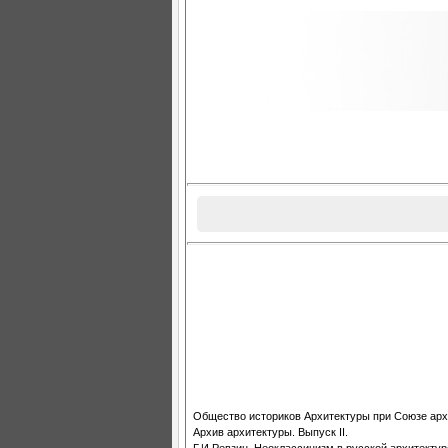
Общество историков Архитектуры при Союзе арх
Архив архитектуры. Выпуск II.
Г.И.Ревзин. Неоклассицизм в русской архитектур