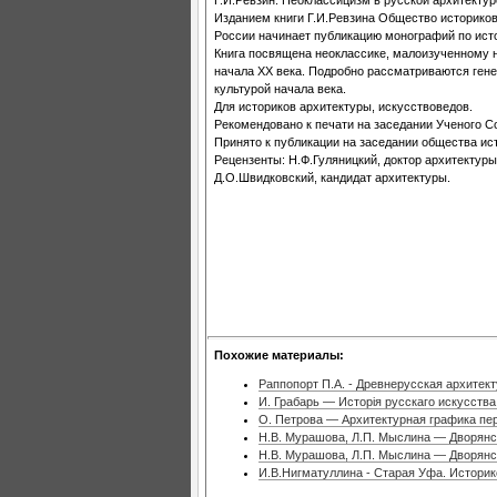
Изданием книги Г.И.Ревзина Общество историков
России начинает публикацию монографий по ист
Книга посвящена неоклассике, малоизученному 
начала XX века. Подробно рассматриваются генез
культурой начала века.
Для историков архитектуры, искусствоведов.
Рекомендовано к печати на заседании Ученого 
Принято к публикации на заседании общества ист
Рецензенты: Н.Ф.Гуляницкий, доктор архитектуры
Д.О.Швидковский, кандидат архитектуры.
Похожие материалы:
Раппопорт П.А. - Древнерусская архитек
И. Грабарь — Исторiя русскаго искусства
О. Петрова — Архитектурная графика пер
Н.В. Мурашова, Л.П. Мыслина — Дворянс
Н.В. Мурашова, Л.П. Мыслина — Дворянс
И.В.Нигматуллина - Старая Уфа. Историк