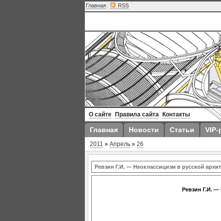
Главная
|
RSS
О сайте
Правила сайта
Контакты
Главная
Новости
Статьи
VIP-
2011
»
Апрель
»
26
Ревзин Г.И. — Неоклассицизм в русской архит
Ревзин Г.И. —