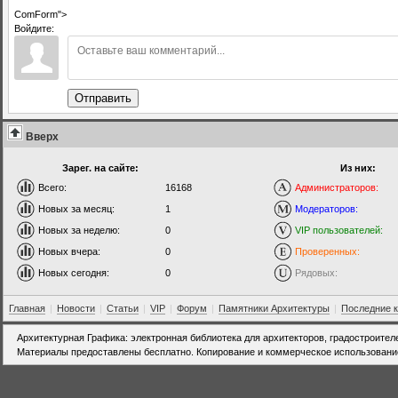
ComForm">
Войдите:
Отправить
Вверх
Зарег. на сайте:
Из них:
Всего:
16168
Администраторов:
Новых за месяц:
1
Модераторов:
Новых за неделю:
0
VIP пользователей:
Новых вчера:
0
Проверенных:
Новых сегодня:
0
Рядовых:
Главная
|
Новости
|
Статьи
|
VIP
|
Форум
|
Памятники Архитектуры
|
Последние 
Архитектурная Графика: электронная библиотека для архитекторов, градостроител
Материалы предоставлены бесплатно. Копирование и коммерческое использовани