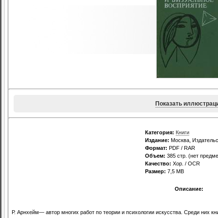
Показать иллюстрац
Категория:
Книги
Издание:
Москва, Издательс
Формат:
PDF / RAR
Объем:
385 стр. (нет предме
Качество:
Хор. / OCR
Размер:
7,5 МВ
Описание:
Р. Арнхейм— автор многих работ по теории и психологии искусства. Среди них кни