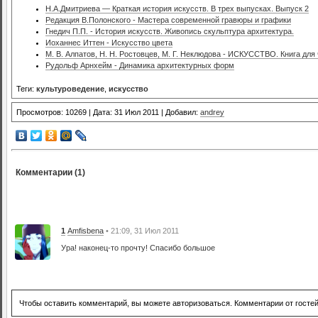
Н.А.Дмитриева — Краткая история искусств. В трех выпусках. Выпуск 2
Редакция В.Полонского - Мастера современной гравюры и графики
Гнедич П.П. - История искусств. Живопись скульптура архитектура.
Иоханнес Иттен - Искусство цвета
М. В. Алпатов, Н. Н. Ростовцев, М. Г. Неклюдова - ИСКУССТВО. Книга для 
Рудольф Арнхейм - Динамика архитектурных форм
Теги:
культуроведение
,
искусство
Просмотров: 10269 | Дата: 31 Июл 2011 | Добавил:
andrey
Комментарии (1)
1
Amfisbena
• 21:09, 31 Июл 2011
Ура! наконец-то прочту! Спасибо большое
Чтобы оставить комментарий, вы можете авторизоваться. Комментарии от госте