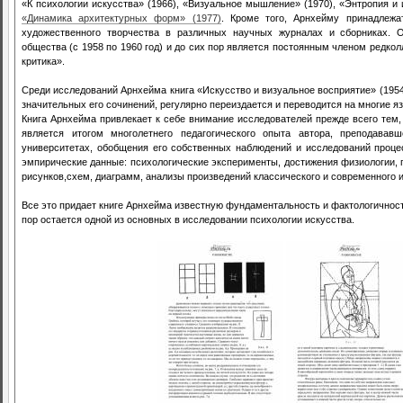
«К психологии искусства» (1966), «Визуальное мышление» (1970), «Энтропия и и
«Динамика архитектурных форм» (1977)
. Кроме того, Арнхейму принадлежа
художественного творчества в различных научных журналах и сборниках. О
общества (с 1958 по 1960 год) и до сих пор является постоянным членом редко
критика».
Среди исследований Арнхейма книга «Искусство и визуальное восприятие» (1954
значительных его сочинений, регулярно переиздается и переводится на многие яз
Книга Арнхейма привлекает к себе внимание исследователей прежде всего тем
является итогом многолетнего педагогического опыта автора, преподавав
университетах, обобщения его собственных наблюдений и исследований проце
эмпирические данные: психологические эксперименты, достижения физиологии, п
рисунков,схем, диаграмм, анализы произведений классического и современного и
Все это придает книге Арнхейма известную фундаментальность и фактологичность
пор остается одной из основных в исследовании психологии искусства.