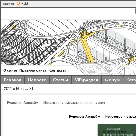
Главная
|
RSS
О сайте
Правила сайта
Контакты
Главная
Новости
Статьи
VIP-раздел
Форум
Ката
2011
»
Июль
»
31
Рудольф Арнхейм — Искусство и визуальное восприятие
Рудольф Арнхейм — Искусство и визу