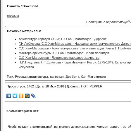
Скачать / Download
mega.nz
Сообщить о неработающей 
Похожие материалы:
Архитектура городов СССР. С.О.Хан-Магомедов - Дербент
Г.Н.Любимова, С.О.Хан-Магомедов - Народная архитектура южного Дагест
С.О.Хан-Магомедов - Архитектура советского авангарда. Книга 1. Пробл
Мастера архитектуры. С.О.Хан-Магомедов - Иван Леонидов
С.О.Хан-Магомедов - Лезгинское народное зодчество
Н.И.Никулина, Н.Г.Ефимова - Карл Иванович Росси. 1775-1849. Каталог а
искусства
Теги:
Русская архитектура
,
дагестан
,
Дербент
,
Хан-Магомедов
Просмотров: 1462 | Дата: 18 Июн 2018 | Добавил:
HOT_PEPPER
Комментариев нет
Чтобы оставить комментарий, вы можете авторизоваться. Комментарии от госте