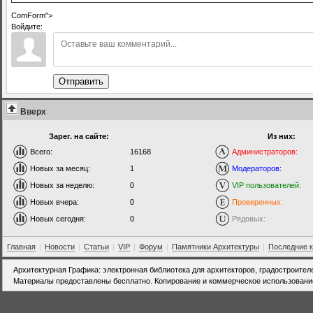
ComForm">
Войдите:
Отправить
Вверх
Зарег. на сайте:
Из них:
Всего:
16168
Администраторов:
Новых за месяц:
1
Модераторов:
Новых за неделю:
0
VIP пользователей:
Новых вчера:
0
Проверенных:
Новых сегодня:
0
Рядовых:
Главная
|
Новости
|
Статьи
|
VIP
|
Форум
|
Памятники Архитектуры
|
Последние 
Архитектурная Графика: электронная библиотека для архитекторов, градостроител
Материалы предоставлены бесплатно. Копирование и коммерческое использовани