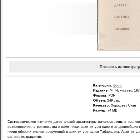
Показать иллюстрац
Категория:
Книги
Издание:
М.: Искусство, 197
Формат:
PDF
Объем:
249 стр.
Качество:
Хорошее / Скан
Размер:
74 MB
Систематическое изучение дагестанской архитектуры началось лишь в послев
возникновения, строительства и памятниках архитектуры одного из древнейших г
линии оборонительных сооружений и архитектуре аулов Табарасана. Архитекту
фотоиллюстрациями.