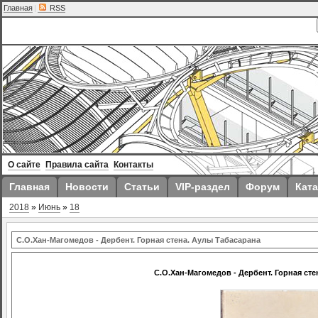
Главная
|
RSS
О сайте
Правила сайта
Контакты
Главная
Новости
Статьи
VIP-раздел
Форум
Ката
2018
»
Июнь
»
18
С.О.Хан-Магомедов - Дербент. Горная стена. Аулы Табасарана
С.О.Хан-Магомедов - Дербент. Горная сте