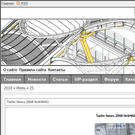
Главная
|
RSS
О сайте
Правила сайта
Контакты
Главная
Новости
Статьи
VIP-раздел
Форум
Ката
2018
»
Июнь
»
25
Tatlin News 2008 №4/46/61
Tatlin News 2008 №4/46/