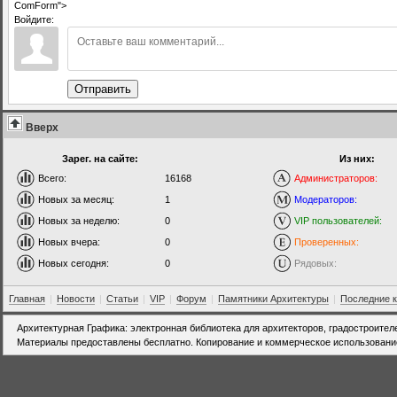
ComForm">
Войдите:
Отправить
Вверх
Зарег. на сайте:
Из них:
Всего:
16168
Администраторов:
Новых за месяц:
1
Модераторов:
Новых за неделю:
0
VIP пользователей:
Новых вчера:
0
Проверенных:
Новых сегодня:
0
Рядовых:
Главная
|
Новости
|
Статьи
|
VIP
|
Форум
|
Памятники Архитектуры
|
Последние 
Архитектурная Графика: электронная библиотека для архитекторов, градостроител
Материалы предоставлены бесплатно. Копирование и коммерческое использовани