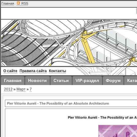
Главная
|
RSS
О сайте
Правила сайта
Контакты
Главная
Новости
Статьи
VIP-раздел
Форум
Ката
2012
»
Март
»
7
Pier Vittorio Aureli - The Possibility of an Absolute Architecture
Pier Vittorio Aureli - The Possibility of an