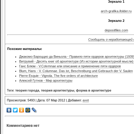
Зеркало 1
arch-grafika.ifolder.ru
Зеркало 2
depositfiles.com
Сообщить о неработающей 
Похожие материалы:
Джакомо Бароццио да Виньола - Правило пяти ордеров архитектуры (1939
Витрувий - Десять книг об архитектуре (Из истории архитектурной мысли)
Ганс Блюм - V.Colvmnae или описание и применение пяти ордеров
Blum, Hans - V. Columnae. Das ist, Beschreibung und Gebrauch der V. Saulen
Pierre Esquie - Vignola. The five orders of architecture
Алексей Гутнов - Мир архитектуры
Теги:
теория города
,
теория архитектуры
,
форма в архитектуре
Просмотров: 5493 | Дата: 07 Мар 2012 | Добавил:
axet
Комментариев нет