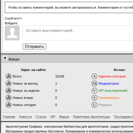
Чтобы оставить комментарий, вы можете авторизоваться. Комментарии от госте
ComForm">
Войдите:
Отправить
Вверх
Зарег. на сайте:
Из них:
Всего:
16168
Администраторов:
Новых за месяц:
1
Модераторов:
Новых за неделю:
0
VIP пользователей:
Новых вчера:
0
Проверенных:
Новых сегодня:
0
Рядовых:
Главная
|
Новости
|
Статьи
|
VIP
|
Форум
|
Памятники Архитектуры
|
Последние 
Архитектурная Графика: электронная библиотека для архитекторов, градостроител
Материалы предоставлены бесплатно. Копирование и коммерческое использовани