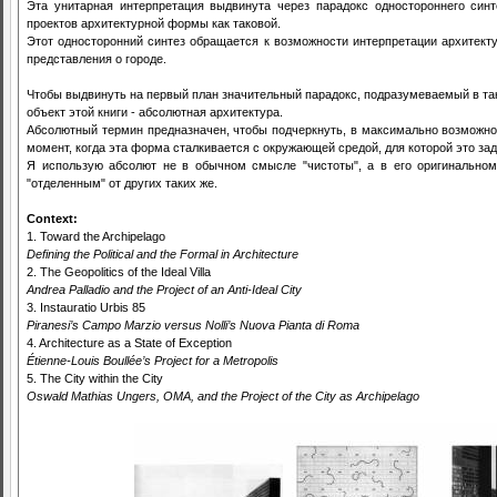
Эта унитарная интерпретация выдвинута через парадокс одностороннего синт
проектов архитектурной формы как таковой.
Этот односторонний синтез обращается к возможности интерпретации архитект
представления о городе.
Чтобы выдвинуть на первый план значительный парадокс, подразумеваемый в так
объект этой книги - абсолютная архитектура.
Абсолютный термин предназначен, чтобы подчеркнуть, в максимально возможно
момент, когда эта форма сталкивается с окружающей средой, для которой это за
Я использую абсолют не в обычном смысле "чистоты", а в его оригинальном
"отделенным" от других таких же.
Context:
1. Toward the Archipelago
Defining the Political and the Formal in Architecture
2. The Geopolitics of the Ideal Villa
Andrea Palladio and the Project of an Anti-Ideal City
3. Instauratio Urbis 85
Piranesi’s Campo Marzio versus Nolli’s Nuova Pianta di Roma
4. Architecture as a State of Exception
Étienne-Louis Boullée’s Project for a Metropolis
5. The City within the City
Oswald Mathias Ungers, OMA, and the Project of the City as Archipelago